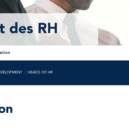
t des RH
ration
EVELOPMENT
HEADS OF HR
ion