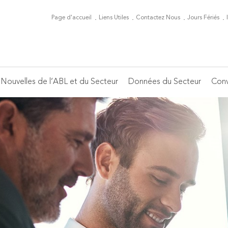
Page d'accueil
Liens Utiles
Contactez Nous
Jours Fériés
Nouvelles de l’ABL et du Secteur
Données du Secteur
Conv
Conseil d'Administration
Périodiques de l'ABL
Conferences
Nouvelles du Secteur Bancaire
Principaux Indicateurs
Se
Pu
C
Jo
Ar
Members
Éditorial mensuel
Heads of HR
Ca
On