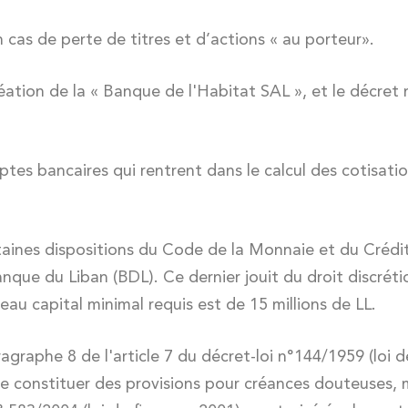
 cas de perte de titres et d’actions « au porteur».
ation de la « Banque de l'Habitat SAL », et le décret 
es bancaires qui rentrent dans le calcul des cotisation
taines dispositions du Code de la Monnaie et du Crédit
anque du Liban (BDL). Ce dernier jouit du droit discrét
veau capital minimal requis est de 15 millions de LL.
graphe 8 de l'article 7 du décret-loi n°144/1959 (loi d
de constituer des provisions pour créances douteuses, m