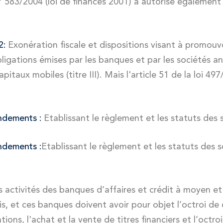
 583/2004 (loi de finances 2001) a autorisé également l
2:
Exonération fiscale et dispositions visant à promouvoi
bligations émises par les banques et par les sociétés
pitaux mobiles (titre III). Mais l'article 51 de la loi 4
endements :
Etablissant le règlement et les statuts des 
ndements :
Etablissant le règlement et les statuts des s
activités des banques d’affaires et crédit à moyen e
is, et ces banques doivent avoir pour objet l’octroi d
tions, l'achat et la vente de titres financiers et l’octr