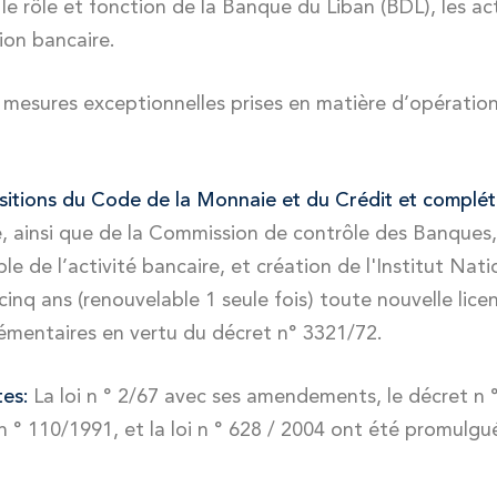
, le rôle et fonction de la Banque du Liban (BDL), les ac
ion bancaire.
 mesures exceptionnelles prises en matière d’opérations 
ositions du Code de la Monnaie et du Crédit et complét
 ainsi que de la Commission de contrôle des Banques
e de l’activité bancaire, et création de l'Institut Nati
cinq ans (renouvelable 1 seule fois) toute nouvelle lic
émentaires en vertu du décret n° 3321/72.
tes:
La loi n ° 2/67 avec ses amendements, le décret n ° 
i n ° 110/1991, et la loi n ° 628 / 2004 ont été promul