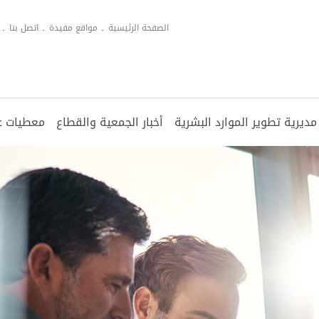
الصفحة الرئيسية
مواقع مفيدة
اتصل بنا
مديرية تطوير الموارد البشرية
أخبار الجمعية والقطاع
معطيات عن
الدوريات
المؤتمرات
مجلس الإدارة
أبرز مؤشرات القطاع
أخبار القطاع المصرفي
الأ
مقا
الأ
منش
الم
الأعضاء
مقالة الشهر
مدراء تطوير الموارد البشرية
فئا
الت
الا