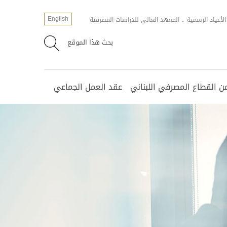
English
الأعياد الرسمية
المعهد العالي للدراسات المصرفية
بحث هذا الموقع
 القطاع المصرفي اللبناني
عقد العمل الجماعي
مانة العامة
لات مختارة
عياد الرسمية
ورات مختلفة
سؤولية المجتمعيّة للشركات
ت المصارف
سجيل الالكتروني
وراق المطلوبة لرفع السرية المصرفية