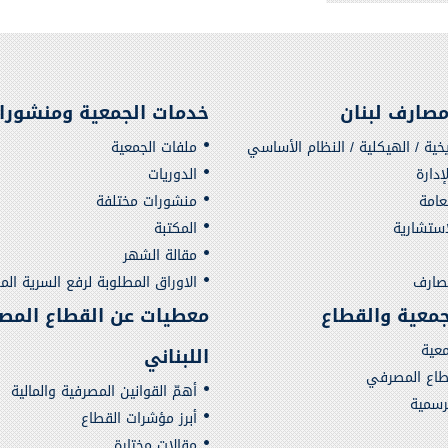
صارف لبنان
خدمات الجمعية ومنشورا
يخية / الهيكلية / النظام الأساسي
ملفات الجمعية
دارة
الدوريات
لعامة
منشورات مختلفة
استشارية
المكتبة
مقالة الشهر
مصارف
الاوراق المطلوبة لرفع السرية الم
لجمعية والقطاع
معطيات عن القطاع المص
معية
اللبناني
قطاع المصرفي
أهمّ القوانين المصرفية والمالية
لرسمية
أبرز مؤشرات القطاع
مقالات مختارة