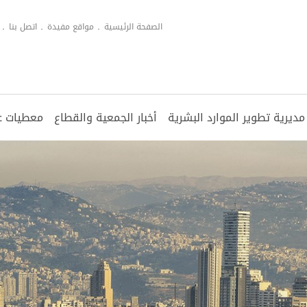
الصفحة الرئيسية
مواقع مفيدة
اتصل بنا
مديرية تطوير الموارد البشرية
أخبار الجمعية والقطاع
معطيات عن
الدوريات
المؤتمرات
مجلس الإدارة
أبرز مؤشرات القطاع
أخبار القطاع المصرفي
الأ
مقا
الأ
منش
الم
الأعضاء
مقالة الشهر
مدراء تطوير الموارد البشرية
فئا
الت
الا