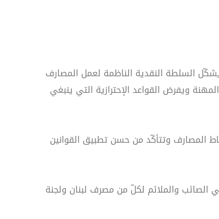
شكّل السلطة النقدية الناظمة لعمل المصارف
مهنة ويفرض القواعد الإحترازية التي ينبغي
مصارف التي أُنشئت عام 1967، والتي تتولّى مراقبة نشاط المصارف وتتأكّد من حسن تطبيق القوانين
بي الصائب والملائم لكلّ من مصرف لبنان ولجنة