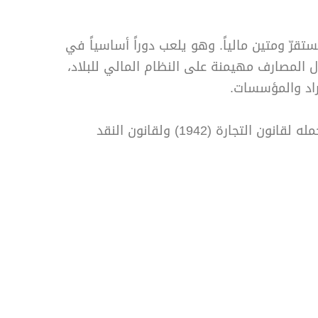
تقرّ ومتين مالياً. وهو يلعب دوراً أساسياً في
ل المصارف مهيمنة على النظام المالي للبلاد،
أفراد والمؤسسات.
يخضع النشاط المصرفي بمجمله لقانون التجارة (1942) ولقانون النقد