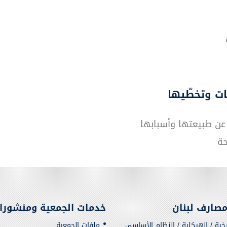
ات وتخطّيها
 عن طبيعتها وأسبابها
حة
صارف لبنان
خدمات الجمعية ومنشورا
يخية / الهيكلية / النظام الأساسي
ملفات الجمعية