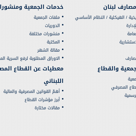
صارف لبنان
خدمات الجمعية ومنشورا
يخية / الهيكلية / النظام الأساسي
ملفات الجمعية
دارة
الدوريات
لعامة
منشورات مختلفة
استشارية
المكتبة
مقالة الشهر
مصارف
الاوراق المطلوبة لرفع السرية الم
لجمعية والقطاع
معطيات عن القطاع المص
معية
اللبناني
قطاع المصرفي
أهمّ القوانين المصرفية والمالية
لرسمية
أبرز مؤشرات القطاع
مقالات مختارة