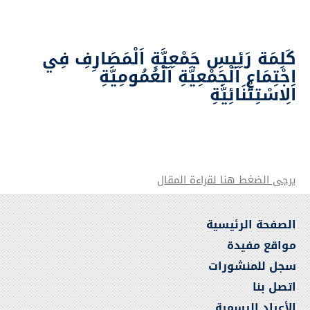
كَلِمَة رَئِيسِ جَمْعِيَّةِ اَلْمَصَارِفِ فِي
اِجْتِمَاعِ اَلْجَمْعِيَّةِ اَلْعُمُومِيَّةِ
اَلِاسْتِثْنَائِيَّةِ
يرجى الضغط هنا لقراءة المقال
الصفحة الرئيسية
مواقع مفيدة
سجل للمنشورات
اتصل بنا
الأعياد الرسمية