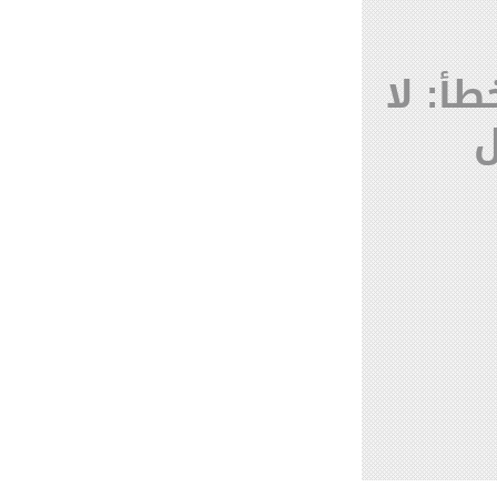
طأ: لا
ل