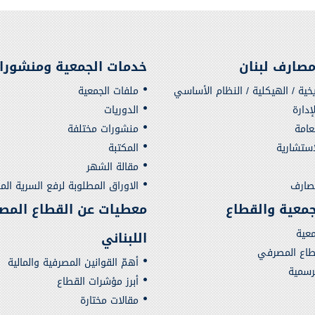
صارف لبنان
خدمات الجمعية ومنشورا
يخية / الهيكلية / النظام الأساسي
ملفات الجمعية
دارة
الدوريات
لعامة
منشورات مختلفة
استشارية
المكتبة
مقالة الشهر
مصارف
الاوراق المطلوبة لرفع السرية الم
لجمعية والقطاع
معطيات عن القطاع المص
معية
اللبناني
قطاع المصرفي
أهمّ القوانين المصرفية والمالية
لرسمية
أبرز مؤشرات القطاع
مقالات مختارة