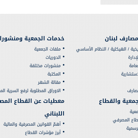
صارف لبنان
خدمات الجمعية ومنشورا
يخية / الهيكلية / النظام الأساسي
ملفات الجمعية
دارة
الدوريات
لعامة
منشورات مختلفة
استشارية
المكتبة
مقالة الشهر
مصارف
الاوراق المطلوبة لرفع السرية الم
لجمعية والقطاع
معطيات عن القطاع المص
معية
اللبناني
قطاع المصرفي
أهمّ القوانين المصرفية والمالية
لرسمية
أبرز مؤشرات القطاع