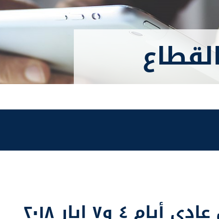
القطاع
يام ٤ و٧ ايار ٢٠١٨