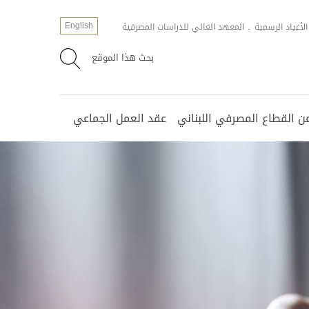
English
الأعياد الرسمية
المعهد العالي للدراسات المصرفية
بحث هذا الموقع
 القطاع المصرفي اللبناني
عقد العمل الجماعي
مانة العامة
لات مختارة
عياد الرسمية
ورات مختلفة
سؤولية المجتمعيّة للشركات
ت المصارف
سجيل الالكتروني
وراق المطلوبة لرفع السرية المصرفية