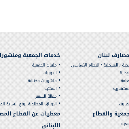
صارف لبنان
خدمات الجمعية ومنشورا
يخية / الهيكلية / النظام الأساسي
ملفات الجمعية
دارة
الدوريات
لعامة
منشورات مختلفة
استشارية
المكتبة
مقالة الشهر
مصارف
الاوراق المطلوبة لرفع السرية الم
لجمعية والقطاع
معطيات عن القطاع المص
معية
اللبناني