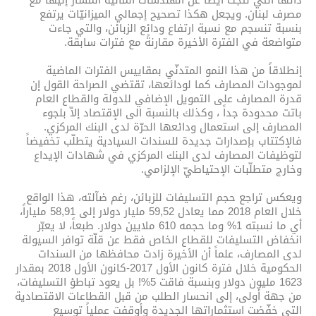
ذاتها التي نتجت أيضاً عن الهندسات المالية المشار إليها مع
مصرف لبنان. ويجعل هكذا تصحيح إجمالي الميزانيّات يرتفع
بنسبة تنسجم مع نسبة ارتفاع ودائع الزبائن، والتي جاءت
متواضعة في الفترة الأخيرة مقارنةً مع فترات سابقة.
إنطلاقاً من هذا النمو المتدنّي بمقاييس الفترات الماضية
لموجودات المصارف كما لودائعها، تقتضي الصراحة القول إن
قدرة المصارف على التمويل الإضافي للدولة والقطاع العام
باتت محدودة جداً ، وكذلك بالنسبة الى الإقتصاد إلاّ بلجوء
المصارف إلى استعمال ودائعها الحرّة لدى البنك المركزي.
فالإكتتاب بإصدارات جديدة للسندات السيادية يتطلّب تخفيضاً
لتوظيفات المصارف لدى البنك المركزي في شهادات الإيداع
وخارج متطلّبات الإحتياطيّ الإلزامي.
ويعكس تراجع حجم التسليفات للزبائن، رغم ضآلته، هذا الواقع
خلال العام 2018 مما يعادل 59,52 مليار دولار إلى 58,91 ملياراً،
أي ما نسبته 1% وما حجمه 610 ملايين دولار. طبعاً، لا يعبّر
انخفاض التسليفات للقطاع الخاص فقط عن قلّة توافر السيولة
لدى المصارف، علماً أن الأخيرة زادت محافظها من السندات
الحكومية خلال فترة كانون الأول 2017-كانون الأول 2018 بمقدار
1623 مليون دولار وبنسبة فاقت 5%! بل يعود تباطؤ التسليفات،
من جهة أولى، إلى انحسار الطلب من قبل القطاعات الاقتصادية
التي خفّضت استثماراتها الجديدة وأوقفت عملياً توسيع