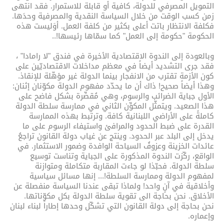
التمويل المصرفي للدولة، كافية أو قابلة للاستمرار. فقد انتهى
زمن كسب الوقت من خلال السياسة النقدية والمصرفية وحدَها.
فكلفة الانتظار باتت أعلى بكثير من كلفة العمل. أوَليست هذه
الحكومة "حكومة إلى العمل" كما سمّاها رئيسها!..
وبالعودة إلى الندوة الاقتصادية الأخيرة في فندق "لا رامادا" ،
فقد جرى التشديد أيضاً في معظم مداخلات الاقتصاديّين على
كون الأزمة تقترب من الانفجار بينما الدولة غير مؤهّلة للإنقاذ.
وهذا أيضاً صحيح! ذاك أن ما يحدّد مفهوم الدولة مكوّنان إثنان:
الأول جباية الضرائب والرسوم، وهي مُقصِّرة بشكل فاضح على
هذا الصعيد. ويتمثّل المكوِّن الثاني في ممارسة سلطة الدولة
كاملةً على الأراضي اللبنانية كافة. وترتبط بهذه الممارسة
القدرة على ضبط الحدود والمرافئ واستيفاء الرسوم على ما
يدخل إلى البلد عبر الحدود. وينتج عن غياب دولة القانون تراجعُ
عائدات الخزينة وعزوفُ السياحة الوافدة وضمور الاستثمار. في
الواقع، ركّزت الندوة المذكورة على الجباية وتناست توسيع
سلطة الدولة. فحبّذا لو جاءت المقاربة متكاملة ومتوازنة
لمفهوم الدولة وممارسة السلطة!... إنها مسائل سياسية
وأخلاقية في آنٍ واحد! ولماذا تبقى عندنا السياسة منفصلة عن
الأخلاق. نحن بحاجة الى تقوية سلطة الدولة بكل مكوّناتها.
نحن بحاجة إلى دولة القانون التي تشكّل وحدها إطاراً لبناء لبنان
وإعماره.