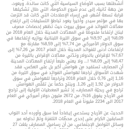
أنشطتها بسبب الأوضاع السياسية التي كانت سائدة. ويعود،
من جهة ثانية، إلى عدم شروع الحكومة، التي طال تشكيلها
قرابة تسعة أشهر، في إرساء الإصلاحات التي كانت قد التزمت
بها في مؤتمر سيدر. وأخيراً يعود تباطؤ التسليفات إلى ارتفاع
معدّلات الفوائد في سوق بيروت حيث تظهر إحصاءات مصرف
لبنان ارتفاعاً ملحوظاً في المعدّلات المدينة خلال العام 2018 من
8,09% إلى 9,97% في سوق الليرة اللبنانية يوازيه ارتفاعها في
سوق الدولار الأميركي من 7,74% إلى 8,59% مقارنةً مع
ارتفاعات أدنى للفوائد المدينة خلال العام 2017 من 7,26% إلى
7,67% للإقراض بالدولار وتدّني معدّلات الإقراض بالليرة من
8,47% إلى 8,09% !... ولا يعني طبعاً ارتفاع المعدّلات المدينة
أن المصارف تستفيد من هوامش أكبر بل على العكس، فقد
شهدت الأسواق تراجعاً لهوامش الفوائد في سوق الليرة من
1,16 إلى 0,76 خلال العام 2018 وتراجعاً للهوامش في سوق
الدولار من 1,92 إلى 1,26. وينتج حكماً عن تقلّص الهوامش
تراجع في ربحيّة المصارف، إذ تشير المعطيات الأولية إلى تراجع
في الأرباح يفوق 16%، من 2672 مليون دولار أميركي في العام
2017 الى 2234 مليوناً في العام 2018.
الحديث عن الأرباح يستدعي إيضاحاً لما سبق وأورده أحد النواب
السابقين الكرام على إحدى محطّات التلفزة وتمّ تداوله عبر
وسائل التواصل الإجتماعي، من أن رساميل المصارف بلغت 27