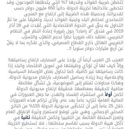
تتضمّن ضريبة الفوائد وقدرها 7% التي يتحمّلها المودعون، وقد
تتخطى عائداتها لخزينة الدولة حالياً 650 مليون دولار حسب
تقديراتنا. وحصيلة هذه الضريبة إلى ارتفاع مع المنحى
التصاعدي لمخاطر البلد ولبنية الفوائد لدينا. وتعليقاً على ما تمَّ
التداول به بحقّ في الندوة الاقتصادية التي عُقِدت في 28 آذار
2019 في فندق "لا رامادا" حول ضرورة إعادة النظر في النظام
الضريبي، نعتقد ذلك ضرورياً نظراً لحجم التهرّب والتسرّب
الضريبي الهائل خارج القطاع المصرفي، والذي نقدّره بما لا يقلّ
عن أربع مليارات دولار سنوياً !!..
العجب كل العجب أيضاً أن يؤخذ على المصارف ارتفاع رساميلها!
وإلاَّ كيف لها أن تؤدّي وظيفتها في تمويل الاقتصاد والبلد إذا
كانت رساميلها غير كافية. كما تحاول بعض الأوساط السياسية
والإعلامية ربط زيادة رساميل المصارف بارتفاع مديونية الدولة.
وهكذا محاولات تفتقر إلى الموضوعية، بل تشكّل مغالطة
منافية للحقيقة بمعظمها. فحقيقة ارتفاع مديونية الدولة
تكمن
أولاً
في استشراء الفساد والهدر، ما جعل العجوزات في
المالية العامة تتزايد عاماً بعد عام. وأدّى تراكم هذه العجوزات
خلال 25 عاماً إلى أن تتخطّى مديونية الدولة 155% من الناتج
المحلي الإجمالي. وهي على توسّع لاستمرار وتيرة الإنفاق العام
ولعجز السلطة القائمة عن التغيير! وتكمن الحقيقة
ثانياً
في
تآكل هيبة الدولة بسبب تقاسم سلطتها ، فلا تستطيع الخزينة