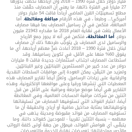
مليار دولار خلال فترة 1990 – 2018 وأن أرباحها تخطَّت بدورها
27 ملياراً في الفترة ذاتها، ما يعني أن المصارف حقّقت منذ
مطلع تسعينيّات القرن الماضي أرباحاً فاقت 54 مليار دولار
أميركي!... وطبعاً ، في هذه الأرقام
مبالغة
ومغالطة
. أما
المبالغة، فتكمن في أن رساميل المصارف بما فيها مصارف
الأعمال بلغت في نهاية العام 2018 ما مقداره 21943 مليون
دولار.
أما المغالطة،
فتكمن في أنه لا يجوز جمع الأرباح
والرساميل لدى المصارف بل يتوجّب طرحها! ذلك أن مصارف
لبنان خلال فترة 1990 – 2018 أعادت ضخّ معظم أرباحها، أي ما
يفوق 60% منها على الأقل، في تكوين رساميلها. وقد
استطاعت المصارف اجتذاب استثمارات جديدة فاقت 8 مليارات
دولار من عدد كبير من المستثمرين اللبنانيّين وغير اللبنانيّين.
ولمزيد من التيقّن، يمكن العودة إلى موافقات السلطات النقدية
والرقابية على زيادات الرساميل. وتعزّز أيضاً تقارير المصارف هذه
المعطيات التي تنشرها ورقياً وعلى مواقعها الإلكترونية. وهذه
التقارير هي أيضاً موضع مراجعة ومراقبة على الأقل من قبل
اثنتين من شركات مراقبة الحسابات العالمية. وفي المغالطة
أيضاً، اعتبار الفوائد التي تستوفيها المصارف من تسليفاتها
وتوظيفاتها بمثابة مداخيل صافية أو أرباح. والحقيقة أن ما
تستوفيه المصارف من فوائد مقبوضة ومدينة يذهب في
معظمه – بنسبة الثلثين تقريباً - للمودعين كفوائد دائنة. وما
يتبقّى، أي هوامش الفوائد، فيموّل من جهة أولى كلفة الرواتب
والأجور وملحقاتها: تعويضات نهاية الخدمة والتعويضات