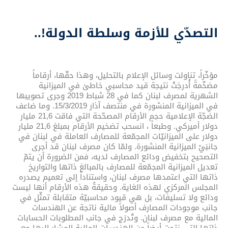
التصدّي للأزمة وسلطة الدولة!..
مؤخّراً، تناولت وسائل الإعلام بالتحليل، وهذا حقّها، أرقاماً
مضخّمةً أُدرجَتْ نتيجة قيد محاسبي خاطئ في الميزانية
الشهرية لمصرف لبنان كما في 28 شباط 2019 وجرى تصويبها
في الميزانية المنشورة في منتصف آذار 15/3/2019. وما ضاعف
الضجّة الإعلامية حجم الأرقام المصحّحة التي فاقت 21,6 مليار
دولار أميركي. وطبعاً ، انسحب تضخيم الأرقام بمبلغ 21,6 مليار
دولار على الميزانيّات المجمّعة للمصارف العاملة في لبنان في
جانبَيْ الميزانية المنشورة. ولمّا كان مصرف لبنان قد أجرى
التصحيح بتخفيض ودائع المصارف لديه، فمن الضرورة أن يتمّ
تعديل الميزانية المجمّعة للمصارف بالمبالغ ذاتها والتواريخ
ذاتها التي اعتمدها مصرف لبنان، واستناداً إلى تعميم يصدره
المجلس المركزي لهذه الغاية. وحقيقةُ هذه الأرقام أنها ليست
ودائع ولا تسليفات، بل هي قيود محاسبيّة متقابلة تمثّل في
جانب موجودات المصارف أصولاً مالية ناتجة عن الهندسات
المالية مع مصرف لبنان. وتُدرَج في جانب المطلوبات الحسابات