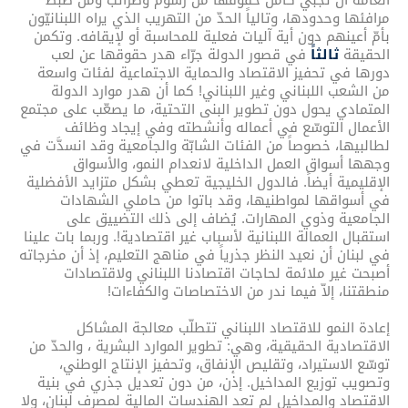
العامة أن تجبي كامل حقوقها من رسوم وضرائب ومن ضبط
مرافئها وحدودها، وتالياً الحدّ من التهريب الذي يراه اللبنانيّون
بأمّ أعينهم دون أية آليات فعلية للمحاسبة أو لإيقافه. وتكمن
الحقيقة
ثالثاً
في قصور الدولة جرّاء هدر حقوقها عن لعب
دورها في تحفيز الاقتصاد والحماية الاجتماعية لفئات واسعة
من الشعب اللبناني وغير اللبناني! كما أن هدر موارد الدولة
المتمادي يحول دون تطوير البنى التحتية، ما يصعّب على مجتمع
الأعمال التوسّع في أعماله وأنشطته وفي إيجاد وظائف
لطالبيها، خصوصاً من الفئات الشابّة والجامعية وقد انسدَّت في
وجهها أسواق العمل الداخلية لانعدام النمو، والأسواق
الإقليمية أيضاً. فالدول الخليجية تعطي بشكل متزايد الأفضلية
في أسواقها لمواطنيها، وقد باتوا من حاملي الشهادات
الجامعية وذوي المهارات. يُضاف إلى ذلك التضييق على
استقبال العمالة اللبنانية لأسباب غير اقتصادية!. وربما بات علينا
في لبنان أن نعيد النظر جذرياً في مناهج التعليم، إذ أن مخرجاته
أصبحت غير ملائمة لحاجات اقتصادنا اللبناني ولاقتصادات
منطقتنا، إلاّ فيما ندر من الاختصاصات والكفاءات!
إعادة النمو للاقتصاد اللبناني تتطلّب معالجة المشاكل
الاقتصادية الحقيقية، وهي: تطوير الموارد البشرية ، والحدّ من
توسّع الاستيراد، وتقليص الإنفاق، وتحفيز الإنتاج الوطني،
وتصويب توزيع المداخيل. إذن، من دون تعديل جذري في بنية
الاقتصاد والمداخيل لم تعد الهندسات المالية لمصرف لبنان، ولا