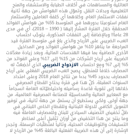
العائلية والمساهمات في أكلاف الطبابة والاستشفاء والمنح
التعليمية وبدلات النقل. وتموّل هذه الهوامش من جهة ثانية
نفقات الاستثمار العام. وكلاهما أي كلفة العاملين والاستثمار
العام استوعبتا بدورهما في المتوسط 55% من هوامش الفوائد
المحققة خلال الفترة المشار إليها ( 1990 – 2018)، أي في مدى
28 عاماً!! وبالإضافة إلى النفقات المذكورة، يتوجّب احتساب
العبء الضريبي على الأرباح والذي بلغ في متوسط الفترة قيد
المراجعة ما يناهز 10% من هوامش الفوائد ومن المداخيل
الأخرى الصافية بما فيها الهندسات المالية. وبعد زيادة معدّلات
الضريبة على أرباح الشركات من 15% إلى 17% وعلى الفوائد من
5% إلى 7% ومع احتساب
الازدواج الضريبي
الذي أُخضِعَتْ له
المصارف خلافاً للمنطق، يصبح العبء الضريبي الفعلي على أرباح
المصارف بحدود 45% بدءاً من نتائج العام 2018 وعلى امتداد
السنوات المقبلة. كلّ هذا في فترة يحتاج القطاع المصرفي
خلالها إلى تقوية قاعدة رساميله واحتياطيّاته العامة انسجاماً
مع المعايير المالية والمحاسبيّة للصناعة المصرفية العالمية، من
جهة أولى. ولكي يستطيع أن يستمرّ، من جهة ثانية، في توفير
التمويل الكافي للدولة اللبنانية وللقطاع الخاص اللبناني في
ظلّ تخفيض التصنيف السيادي للبنان وللمصارف العاملة فيه
وما ينتج عن هذا التخفيض من أوزان تثقيلٍ أعلى لمخاطر
التسليفات والتوظيفات المحلية، وتالياً لمتطلّبات الرسملة. وتجدر
الإشارة إلى أن هذه الضريبة الفعلية البالغة 45% من الأرباح لا