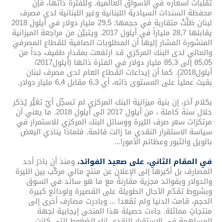
تقلّبات أسعاره في الأسواق العالمية. وللفترة ذاتها، فإن
محفظة السندات السيادية اللبنانية وغير اللبنانية لدى مصرف
لبنان ظلَّتْ متقاربة في حجمها: 29,5 مليار دولار في أيلول 2018
يقابلها 28,7 ملياراً في أيلول 2017. ويتبيَّن من مراجعة الميزانية
المنشورة المشار إليها أن المطلوبات الصافية للقطاع المصرفي
والمالي لدى البنك المركزي قد ارتفعت بمقدار طفيف جداً من
85,05 إلى 85,3 مليار دولار في الفترة ذاتها (أيلول2017/
أيلول2018). كما أن إيداعات القطاع العام لدى مصرف لبنان
بقيت عملياً على المستوى ذاته، أي 6,3 مقابل 6,4 مليار دولار.
بكلام آخر، إن بنية ميزانية البنك المركزي لم تسجِّل أيّ تغيُّر يُذكر
خلال سنة كاملة ، من أيلول 2017 الى أيلول 2018. ما يعني أن
مرتكزات سعر صرف الليرة ووسائل البنك المركزي للاستمرار في
سياسة الاستقرار النقدي ما زالت قائمة. فلماذا ينادي البعض
بالويل والثبور وعظائم الأمور!...
في المقام الثاني، على صعيد الفوائد،
ومنذ أن بادَرَ أحد
المصارف بل أكبرها إلى الإعلان عن منتج مالي مركّب بين الليرة
والدولار وبفوائد مجزية مقارنةً مع ما هو سائد في السوق
وبشروط تقدّم الآجال الطويلة على القصيرة ولودائع كبيرة
الحجم، قامت الدنيا ولم تقعد! ... وبادرت مصارف أخرى إلى
منتجاتٍ مماثلة. جاءت حصيلة هذا المنحى إيجابية لجهة
المساهمة في الاستقرار النقدي إزاء الضغوط التي كانت