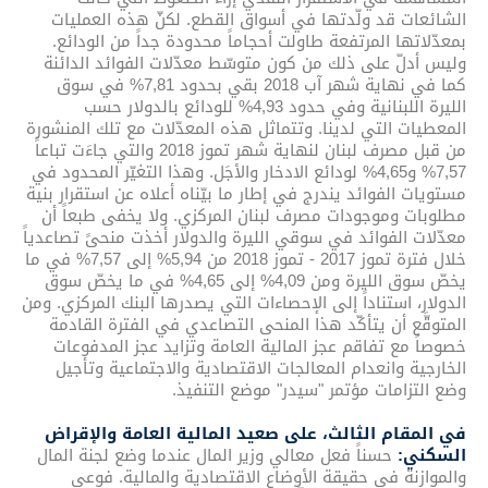
الشائعات قد ولّدتها في أسواق القطع. لكنّ هذه العمليات
بمعدّلاتها المرتفعة طاولت أحجاماً محدودة جداً من الودائع.
وليس أدلّ على ذلك من كون متوسّط معدّلات الفوائد الدائنة
كما في نهاية شهر آب 2018 بقي بحدود 7,81% في سوق
الليرة اللبنانية وفي حدود 4,93% للودائع بالدولار حسب
المعطيات التي لدينا. وتتماثل هذه المعدّلات مع تلك المنشورة
من قبل مصرف لبنان لنهاية شهر تموز 2018 والتي جاءَت تباعاً
7,57% و4,65% لودائع الادخار والأجَل. وهذا التغيّر المحدود في
مستويات الفوائد يندرج في إطار ما بيّناه أعلاه عن استقرار بنية
مطلوبات وموجودات مصرف لبنان المركزي. ولا يخفى طبعاً أن
معدّلات الفوائد في سوقي الليرة والدولار أخذت منحىً تصاعدياً
خلال فترة تموز 2017 - تموز 2018 من 5,94% إلى 7,57% في ما
يخصّ سوق الليرة ومن 4,09% إلى 4,65% في ما يخصّ سوق
الدولار، استناداً إلى الإحصاءات التي يصدرها البنك المركزي. ومن
المتوقَّع أن يتأكّد هذا المنحى التصاعدي في الفترة القادمة
خصوصاً مع تفاقم عجز المالية العامة وتزايد عجز المدفوعات
الخارجية وانعدام المعالجات الاقتصادية والاجتماعية وتأجيل
وضع التزامات مؤتمر "سيدر" موضع التنفيذ.
في المقام الثالث، على صعيد المالية العامة والإقراض
السكني:
حسناً فعل معالي وزير المال عندما وضع لجنة المال
والموازنة في حقيقة الأوضاع الاقتصادية والمالية. فوعي