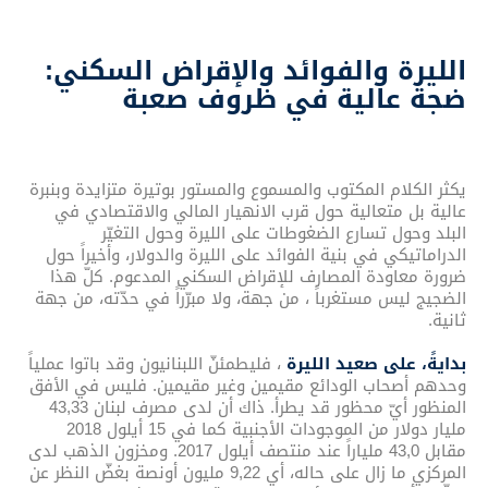
الليرة والفوائد والإقراض السكني:
ضجة عالية في ظروف صعبة
يكثر الكلام المكتوب والمسموع والمستور بوتيرة متزايدة وبنبرة
عالية بل متعالية حول قرب الانهيار المالي والاقتصادي في
البلد وحول تسارع الضغوطات على الليرة وحول التغيّر
الدراماتيكي في بنية الفوائد على الليرة والدولار، وأخيراً حول
ضرورة معاودة المصارف للإقراض السكني المدعوم. كلّ هذا
الضجيج ليس مستغرباً ، من جهة، ولا مبرّراً في حدّته، من جهة
ثانية.
بدايةً، على صعيد الليرة
، فليطمئنّ اللبنانيون وقد باتوا عملياً
وحدهم أصحاب الودائع مقيمين وغير مقيمين. فليس في الأفق
المنظور أيّ محظور قد يطرأ. ذاك أن لدى مصرف لبنان 43,33
مليار دولار من الموجودات الأجنبية كما في 15 أيلول 2018
مقابل 43,0 ملياراً عند منتصف أيلول 2017. ومخزون الذهب لدى
المركزي ما زال على حاله، أي 9,22 مليون أونصة بغضّ النظر عن