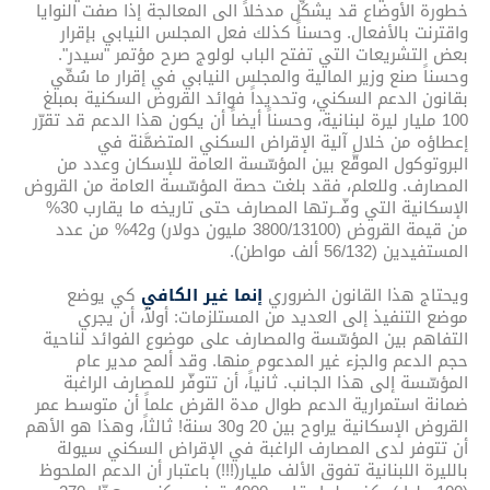
خطورة الأوضاع قد يشكِّل مدخلاً الى المعالجة إذا صفت النوايا
واقترنت بالأفعال. وحسناً كذلك فعل المجلس النيابي بإقرار
بعض التشريعات التي تفتح الباب لولوج صرح مؤتمر "سيدر".
وحسناً صنع وزير المالية والمجلس النيابي في إقرار ما سُمِّي
بقانون الدعم السكني، وتحديداً فوائد القروض السكنية بمبلغ
100 مليار ليرة لبنانية، وحسناً أيضاً أن يكون هذا الدعم قد تقرّر
إعطاؤه من خلال آلية الإقراض السكني المتضمَّنة في
البروتوكول الموقَّع بين المؤسّسة العامة للإسكان وعدد من
المصارف. وللعلم، فقد بلغت حصة المؤسّسة العامة من القروض
الإسكانية التي وفّــرتها المصارف حتى تاريخه ما يقارب 30%
من قيمة القروض (3800/13100 مليون دولار) و42% من عدد
المستفيدين (56/132 ألف مواطن).
ويحتاج هذا القانون الضروري
إنما غير الكافي
كي يوضع
موضع التنفيذ إلى العديد من المستلزمات: أولاً، أن يجري
التفاهم بين المؤسّسة والمصارف على موضوع الفوائد لناحية
حجم الدعم والجزء غير المدعوم منها. وقد ألمح مدير عام
المؤسّسة إلى هذا الجانب. ثانياً، أن تتوفّر للمصارف الراغبة
ضمانة استمرارية الدعم طوال مدة القرض علماً أن متوسط عمر
القروض الإسكانية يراوح بين 20 و30 سنة! ثالثاً، وهذا هو الأهم
أن تتوفر لدى المصارف الراغبة في الإقراض السكني سيولة
بالليرة اللبنانية تفوق الألف مليار(!!!) باعتبار أن الدعم الملحوظ