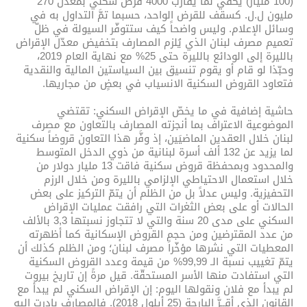
(100 مليار) يكفي لما يقارب 4000 قرض سكني بمعدّل 270
مليون ل.ل. كسقف للقرض الواحد، حسبما تمَّ التداول به في
وسائل الإعلام. وليس واضحاً كيف ستتوفّر السيولة في ظلّ
تعميم مصرف لبنان الذي يُلزم المصارف بتخفيض معدّل الإقراض
بالليرة إلى الودائع بالليرة حتى 25% مع نهاية العام 2019،
وحبّذا لو قام أو يقوم تنسيق بين السياستين المالية والنقدية
فتعاود القروض السكنية الانسياب في بعضٍ من مجاريها.
حاشية إضافية في ما يخصّ الإقراض السكني: تقتضي
الموضوعية الاعتراف بما أنجزته المصارف بالتعاون مع مصرف
لبنان خلال العقدين الماضيَين، إذ وفَّر هذا التعاون قروضاً سكنية
لما يزيد عن 132 ألف أسرة لبنانية من ذوي الدخل المتوسط
والمحدود وبمحفظة قروض سكنية فاقت 13 مليار دولار من
خلال استعمال الاحتياطي الإلزامي بالليرة ومن خلال الرزم
التحفيزية. وليس عدلاً بل من الظلم أن يتمّ التركيز على بعض
الحالات أو على بعض الثغرات التي رافقت عمليات الإقراض
السكني على مدى 20 سنة والتي لا تتجاوز نسبتها 3,3 بالألف
من عدد المقترضين ومن حجم القروض الإسكانية كما أظهرته
المعطيات التي نشرها مؤخّراً مصرف لبنان؛ ومن الظلم كذلك أن
يتمّ تغييب نسبة الـ 99,99% من قيمة وعدد القروض السكنية
التي استفادت منها الأسر المستحقّة. قيل مرةً إن تاريخ بيروت
لم يبدأ مع فلان ونقولها اليوم: إن الإقراض السكني لم يبدأ مع
القانون الذي أقــرَّ البارحة (25 أيلول 2018). فالمصارف بادرت اليه