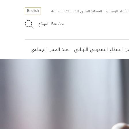
English
الأعياد الرسمية
المعهد العالي للدراسات المصرفية
بحث هذا الموقع
 القطاع المصرفي اللبناني
عقد العمل الجماعي
مانة العامة
لات مختارة
عياد الرسمية
ورات مختلفة
سؤولية المجتمعيّة للشركات
ت المصارف
سجيل الالكتروني
وراق المطلوبة لرفع السرية المصرفية