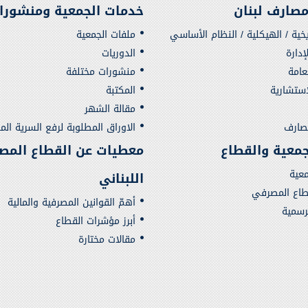
صارف لبنان
خدمات الجمعية ومنشورا
يخية / الهيكلية / النظام الأساسي
ملفات الجمعية
دارة
الدوريات
لعامة
منشورات مختلفة
استشارية
المكتبة
مقالة الشهر
مصارف
الاوراق المطلوبة لرفع السرية الم
لجمعية والقطاع
معطيات عن القطاع المص
معية
اللبناني
قطاع المصرفي
أهمّ القوانين المصرفية والمالية
لرسمية
أبرز مؤشرات القطاع
مقالات مختارة