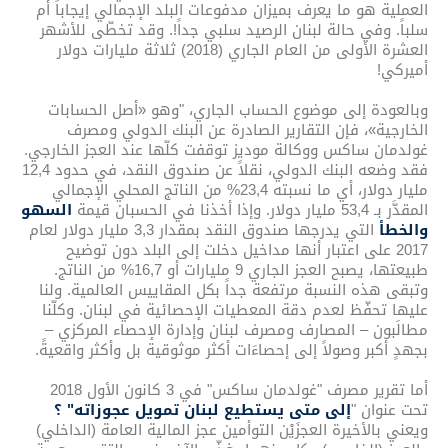
العملية هو ما يعرف بميزان مدفوعات البلد الإجمالي إيجاباً أم
سلباً. وفي حالة لبنان الرصيد سلبي جداً!. وقد تخطّى للأشهر
العشرة الأولى من العام الجاري (2018) ثلاثة مليارات دولار
أميركي!
وبالعودة إلى موضوع الحساب الجاري، "وهو «أصل الحسابات
الخارجية»، فإن التقارير الصادرة عن البنك الدولي ومصرف
غولدمان ساكس ووكالة موديز توقفت كلّها عند العجز الخارجي.
فقد وضعه البنك الدولي، نقلاً عن صندوق النقد، في حدود 12,4
مليار دولار، أي ما نسبته 23,4% من الناتج المحلي الإجمالي
المقدَّر بـ 53,4 مليار دولار. وإذا أخذنا في الحسبان قيمة
السهو
والخطأ
التي يدرجها صندوق النقد بمقدار 3,3 مليار دولار لعام
2017 على اعتبار أنها مداخيل دخلت إلى البلد دون توضيح
طبيعتها، يصبح العجز الجاري 9 مليارات أو 16,7% من الناتج.
وتبقى هذه النسبة مرتفعة جداً بكل المقاييس العالمية. ولنا
عليها تحفّظ لعدم دقة المعطيات الإحصائية في لبنان. وكلّنا
مطالَبون – المصارف ومصرف لبنان وإدارة الإحصاء المركزي –
بجهدٍ أكبر وصولاً إلى إحصاءَات أكثر موثوقية بل وأكثر واقعيةً.
أما تقرير مصرف "غولدمان ساكس" في 3 كانون الأول 2018
تحت عنوان "
إلى متى يستطيع لبنان تمويل عجوزاته" ؟
ويعني بالأخيرة العجزَيْن التوأمين عجز المالية العامة (الداخلي)