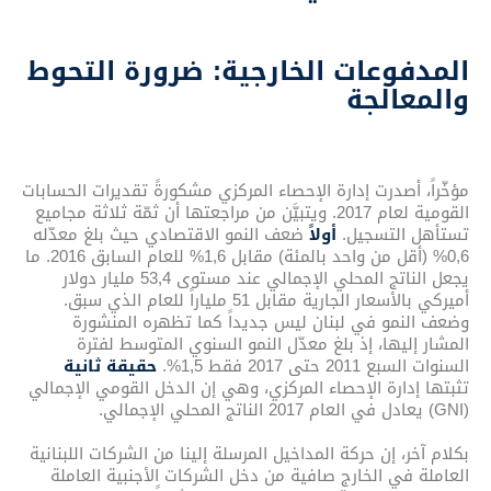
المدفوعات الخارجية: ضرورة التحوط
والمعالجة
مؤخّراً، أصدرت إدارة الإحصاء المركزي مشكورةً تقديرات الحسابات
القومية لعام 2017. ويتبيَّن من مراجعتها أن ثمّة ثلاثة مجاميع
تستأهل التسجيل.
أولاً
ضعف النمو الاقتصادي حيث بلغ معدّله
0,6% (أقل من واحد بالمئة) مقابل 1,6% للعام السابق 2016. ما
يجعل الناتج المحلي الإجمالي عند مستوى 53,4 مليار دولار
أميركي بالأسعار الجارية مقابل 51 ملياراً للعام الذي سبق.
وضعف النمو في لبنان ليس جديداً كما تظهره المنشورة
المشار إليها، إذ بلغ معدّل النمو السنوي المتوسط لفترة
السنوات السبع 2011 حتى 2017 فقط 1,5%.
حقيقة ثانية
تثبتها إدارة الإحصاء المركزي، وهي إن الدخل القومي الإجمالي
(GNI) يعادل في العام 2017 الناتج المحلي الإجمالي.
بكلام آخر، إن حركة المداخيل المرسلة إلينا من الشركات اللبنانية
العاملة في الخارج صافية من دخل الشركات الأجنبية العاملة