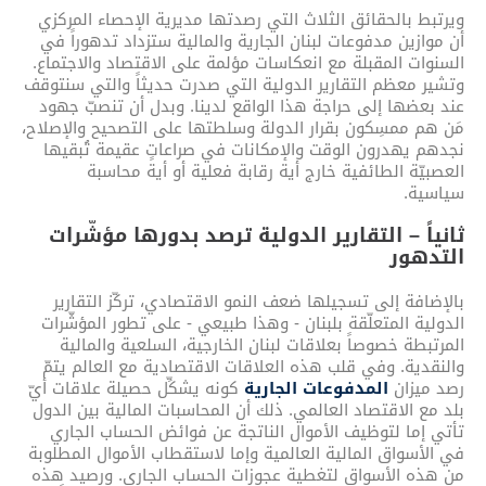
ويرتبط بالحقائق الثلاث التي رصدتها مديرية الإحصاء المركزي
أن موازين مدفوعات لبنان الجارية والمالية ستزداد تدهوراً في
السنوات المقبلة مع انعكاسات مؤلمة على الاقتصاد والاجتماع.
وتشير معظم التقارير الدولية التي صدرت حديثاً والتي سنتوقف
عند بعضها إلى حراجة هذا الواقع لدينا. وبدل أن تنصبّ جهود
مَن هم ممسِكون بقرار الدولة وسلطتها على التصحيح والإصلاح،
نجدهم يهدرون الوقت والإمكانات في صراعاتٍ عقيمة تُبقيها
العصبيّة الطائفية خارج أية رقابة فعلية أو أية محاسبة
سياسية.
ثانياً – التقارير الدولية ترصد بدورها مؤشّرات
التدهور
بالإضافة إلى تسجيلها ضعف النمو الاقتصادي، تركّز التقارير
الدولية المتعلّقة بلبنان - وهذا طبيعي - على تطور المؤشّرات
المرتبطة خصوصاً بعلاقات لبنان الخارجية، السلعية والمالية
والنقدية. وفي قلب هذه العلاقات الاقتصادية مع العالم يتمّ
رصد ميزان
المدفوعات الجارية
كونه يشكِّل حصيلة علاقات أيّ
بلد مع الاقتصاد العالمي. ذلك أن المحاسبات المالية بين الدول
تأتي إما لتوظيف الأموال الناتجة عن فوائض الحساب الجاري
في الأسواق المالية العالمية وإما لاستقطاب الأموال المطلوبة
من هذه الأسواق لتغطية عجوزات الحساب الجاري. ورصيد هذه