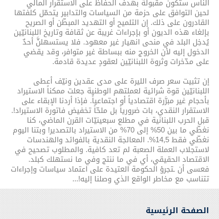
الناس ستكون مقبولة بهدف الحفاظ على الاستقرار المالي
لحين التوافق على حزمة من السياسات والتدابير يتحمّل كلفتها
القادرون على ذلك. إن التلميح أو التهديد المبطّن أو الصريح
بإلغاء هذه الديون أو بإجراءات غريبة عن ثقافة وتاريخ اللبنانيّين
يُدخِل البلد في منحى انهيار غير معهود. فلا يستسهلنَّ أحدٌ
الدخول إليه لأن الخروج منه ببساطة غير متوافر، وقد يقضي
على مدّخرات وثروة اللبنانيّين لعقودٍ عديدة قادمة.
إن تثبيت سعر صرف الليرة على مدى عقدين ونيّف أعطى
اللبنانيّين قوة شرائية لعملتهم الوطنية جعلت ممكناً الاستيراد
بأحجام غير مبرَّرة اقتصادياً أو اجتماعياً. فإذا أردنا الإبقاء على
الاستقرار النقدي، بات ضرورياً بل ملحّاً تخفيض فاتورة الاستيراد!.
قبل الحرب اللبنانية في مطلع سبعينيّات القرن الماضي، كنا
نغطّي ما بين 50% إلى 70% من الاستيراد بالتصدير! وبتنا اليوم
نغطّي فقط 14,5%. المعالجة النقدية بالفوائد والهندسات
لاستجلاب العملة الصعبة لم تعد كافية. والمطلوب تصحيح في
الاقتصاد الحقيقي، أي في ما ننتج وفي ما نستهلك كبلد.
فعسى أن ـتجرؤ الحكومة العتيدة على اعتماد سياسات وإجراءات
تتناسب مع مخاطر الواقع الذي وصلنا إليه!...
الصفحة الرئيسية