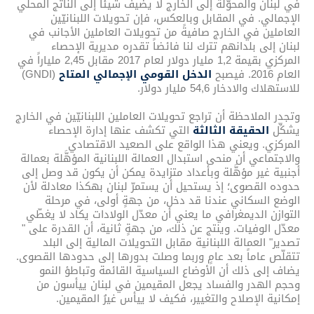
في لبنان والمحوّلة إلى الخارج لا يضيف شيئاً إلى الناتج المحلي
الإجمالي. في المقابل وبالعكس، فإن تحويلات اللبنانيّين
العاملين في الخارج صافيةً من تحويلات العاملين الأجانب في
لبنان إلى بلدانهم تترك لنا فائضاً تقدره مديرية الإحصاء
المركزي بقيمة 1,2 مليار دولار لعام 2017 مقابل 2,45 ملياراً في
العام 2016. فيصبح
الدخل القومي الإجمالي المتاح
(GNDI)
للاستهلاك والادخار 54,6 مليار دولار.
وتجدر الملاحظة أن تراجع تحويلات العاملين اللبنانيّين في الخارج
يشكِّل
الحقيقة الثالثة
التي تكشف عنها إدارة الإحصاء
المركزي. ويعني هذا الواقع على الصعيد الاقتصادي
والاجتماعي أن منحى استبدال العمالة اللبنانية المؤهَّلة بعمالة
أجنبية غير مؤهَّلة وبأعداد متزايدة يمكن أن يكون قد وصل إلى
حدوده القصوى؛ إذ يستحيل أن يستمرّ لبنان بهكذا معادلة لأن
الوضع السكاني عندنا قد دخل، من جهةٍ أولى، في مرحلة
التوازن الديمغرافي ما يعني أن معدّل الولادات يكاد لا يغطّي
معدّل الوفيات. وينتج عن ذلك، من جهةٍ ثانية، أن القدرة على "
تصدير" العمالة اللبنانية مقابل التحويلات المالية إلى البلد
تتقلّص عاماً بعد عامٍ وربما وصلت بدورها إلى حدودها القصوى.
يضاف إلى ذلك أن الأوضاع السياسية القائمة وتباطؤ النمو
وحجم الهدر والفساد يجعل المقيمين في لبنان ييأسون من
إمكانية الإصلاح والتغيير، فكيف لا ييأس غيرُ المقيمين.