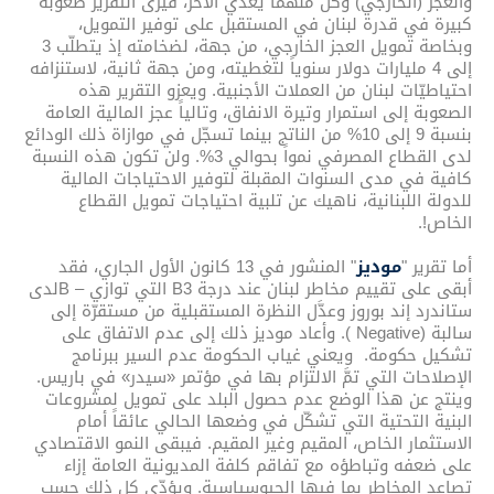
والعجز (الخارجي) وكل منهما يغذّي الآخر، فيرى التقرير صعوبة
كبيرة في قدرة لبنان في المستقبل على توفير التمويل،
وبخاصة تمويل العجز الخارجي، من جهة، لضخامته إذ يتطلّب 3
إلى 4 مليارات دولار سنوياً لتغطيته، ومن جهة ثانية، لاستنزافه
احتياطيّات لبنان من العملات الأجنبية. ويعزو التقرير هذه
الصعوبة إلى استمرار وتيرة الانفاق، وتالياً عجز المالية العامة
بنسبة 9 إلى 10% من الناتج بينما تسجّل في موازاة ذلك الودائع
لدى القطاع المصرفي نمواً بحوالي 3%. ولن تكون هذه النسبة
كافية في مدى السنوات المقبلة لتوفير الاحتياجات المالية
للدولة اللبنانية، ناهيك عن تلبية احتياجات تمويل القطاع
الخاص!.
أما تقرير "
موديز
" المنشور في 13 كانون الأول الجاري، فقد
أبقى على تقييم مخاطر لبنان عند درجة B3 التي توازي – Bلدى
ستاندرد إند بوروز وعدَّل النظرة المستقبلية من مستقرّة إلى
سالبة (Negative ). وأعاد موديز ذلك إلى عدم الاتفاق على
تشكيل حكومة. ويعني غياب الحكومة عدم السير ببرنامج
الإصلاحات التي تمَّ الالتزام بها في مؤتمر «سيدر» في باريس.
وينتج عن هذا الوضع عدم حصول البلد على تمويل لمشروعات
البنية التحتية التي تشكّل في وضعها الحالي عائقاً أمام
الاستثمار الخاص، المقيم وغير المقيم. فيبقى النمو الاقتصادي
على ضعفه وتباطؤه مع تفاقم كلفة المديونية العامة إزاء
تصاعد المخاطر بما فيها الجيوسياسية. ويؤدّي كل ذلك حسب