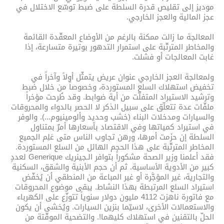
موديز إلى تقليص قدرة السلطة على ضبط توسّع الاختلال في
عجز المالية والعجز الخارجي.
المعالجة ما زالت ممكنة بالرغم من الأوضاع المعقّدة القائمة
والمخاطر المترتّبة على استمرار التدهور بوتيرة متسارعة، إذا
غابت المعالجات أو فشلت.
ولمعالجة العجز الخارجي عنوان عريض يتمثّل أولاً وآخراً في
تخفيض استهلاك السلع المستوردة، وخصوصاً من خلال ضبط
وترشيد الاستيراد المتفلّت من أية ضوابط. وقد طُرحت مؤخراً
ملفّات عدة تتعلّق على سبيل الذكر لا الحصر بالدواء والمحروقات
والسيارات ومدخلات البناء (خشب وحديد وألومينيوم...). والوفر
في استيراد كمياتها وفي الاقتصاد بأسعارها أمرٌ بمتناول
السلطة إن حزَمت أمرها، ورهن تجاوب الناس متى عَلِم الجميع
المخاطر المترتّبة على هذا الحجم الهائل من السلع المستوردة.
فقد أعلمنا وزير الصحة مشكوراً بتوافر الـجينريك Generique لعددٍ
كبير من الأدوية الأساسية. ثم أن حجم الأبنية والشقق، السكنية
والتجارية، غير المؤجَّرة أو غير المباعة من المنطقي أن يُخفّض
استيراد السلع المرتبطة بهذا النشاط. يبقى موضوع المحروقات
مع فاتورة ناهزت 4112 مليون دولار سنوياً تتوزّع على الكهرباء
والاستعمالات الأخرى، لاسيّما بنزين السيارات. ويُخشى أن يكون
الحلّ بالتقنين في استهلاك كليهما!. والتضحية الموقّتة من