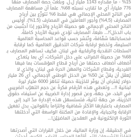
15% - ما مقداره 1143 مليار ل.ل. وبلغت حصة المصارف منها
776 ملياراً، أي ما تقارب نسبته 68%. علماً أن مساهمة المصارف
في الناتج المحلي الإجمالي هي فقط 6% تتوزّع بين أرباح
المصارف (4,5%) وأجور العاملين في المصارف (1.5%). أوليس
الناتج المحلي الإجمالي هو حصيلة الأرباح والأجور إذا أحتُسِبَ من
باب الدخل؟!... طبعاً، المصارف تؤدي ضريبة الأرباح كاملةً.
فحساباتها شفّافة، وتُنشر حسب قواعد المحاسبة العالمية
السليمة، وتخضع لرقابة شركات التدقيق العالمية كما لرقابة
السلطات النقدية والرقابية في لبنان. فكيف تساهم المصارف بـ
68% من حصيلة الضرائب على دخل الشركات، أي بما يتعدّى
أضعاف أضعاف حصتها من أرباح قطاع المؤسّسات بما فيها
الفردية، وقطاع الشركات والمهن الحرة في لبنان، والذي لا
يُعقل أن يقلّ عن 50% من الدخل الوطني الإجمالي، أي 26 مليار
دولار يُفترض أن يوفّر للخزينة حصيلة تناهز 6000 مليار ليرة
لبنانية !!... وتعطي هذه الأرقام فكرةً عن حجم التهرّب الضريبي
في البلد، من جهة، وعن قصور إدارة الضريبة عن استيفاء حقوق
الخزينة، من جهة ثانية، فتستسهل هذه الإدارة مدّ اليد إلى
المصارف باعتبارها الأكثر شفافية والتزاماً بالقوانين، بدل تفعيل
الرقابة والجباية، والإفادة من المكننة الواسعة التي أدخلتها
الثورة الإلكترونية في العقدين الماضيَيْن!...
في الحقيقة، إن وزارة المالية، من خلال القرارات التي أصدرتها
إنفاذاً للتشريعات التي أقرَّها المجلس النيابي الكريم، أحدثت