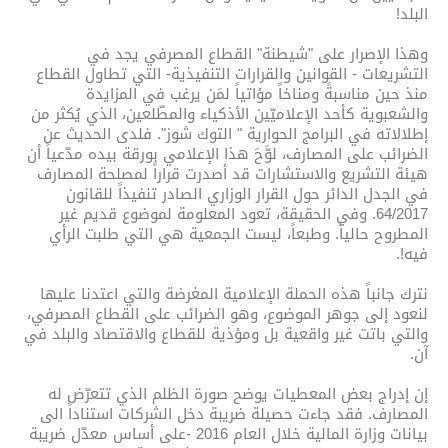
البلد!
وهذا الإصرار على "شيطنة" القطاع المصرفي يجد في
التشريعات - القوانين والقرارات التنفيذية- التي تطاول القطاع
منذ حين مناسبةً ومناخاً مؤاتياً لمَن يرغب في المزايدة
والشعبوية كأحد الإعلاميّين الأذكياء والمطّلعين، الذي يُكثر من
إطلالاته في البرامج الحوارية " التوك شوز". فلدى الحديث عن
الضرائب على المصارف، لوَّحَ هذا الإعلامي بورقة بيده مدّعياً أن
هيئة التشريع والاستشارات قد أصدرت قراراً لمصلحة المصارف
في الجدل الدائر حول القرار الوزاري الصادر تنفيذاً للقانون
64/2017. وفي الحقيقة، تعود المعلومة لموضوع قديم غير
المطروح حالياً. وطبعاً، ليست الجمعية هي التي طلبت الرأي
فيه!.
نترك جانباً هذه الحملة الإعلامية المغرضة والتي اعتدنا عليها
لنعود إلى جوهر الموضوع، وهو الضرائب على القطاع المصرفي،
والتي باتت غير واقعية بل ومؤذية للقطاع والاقتصاد والبلد في
آن.
إن إدراج بعض المعطيات يوضح صورة الظلم الذي تتعرّض له
المصارف. فقد جاءت حصيلة ضريبة دخل الشركات استناداً الى
بيانات وزارة المالية خلال العام 2016 -على أساس معدّل ضريبة