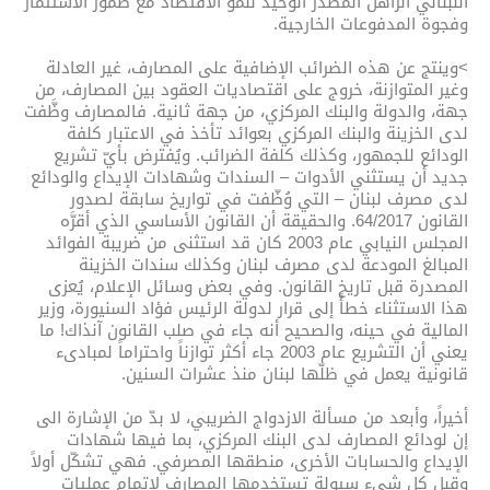
اللبناني الراهن المصدر الوحيد لنمو الاقتصاد مع ضمور الاستثمار
وفجوة المدفوعات الخارجية.
>وينتج عن هذه الضرائب الإضافية على المصارف، غير العادلة
وغير المتوازنة، خروج على اقتصاديات العقود بين المصارف، من
جهة، والدولة والبنك المركزي، من جهة ثانية. فالمصارف وظَّفت
لدى الخزينة والبنك المركزي بعوائد تأخذ في الاعتبار كلفة
الودائع للجمهور، وكذلك كلفة الضرائب. ويُفترض بأيّ تشريع
جديد أن يستثني الأدوات – السندات وشهادات الإيداع والودائع
لدى مصرف لبنان – التي وُظّفت في تواريخ سابقة لصدور
القانون 64/2017. والحقيقة أن القانون الأساسي الذي أقرَّه
المجلس النيابي عام 2003 كان قد استثنى من ضريبة الفوائد
المبالغ المودعة لدى مصرف لبنان وكذلك سندات الخزينة
المصدرة قبل تاريخ القانون. وفي بعض وسائل الإعلام، يُعزى
هذا الاستثناء خطأً إلى قرار لدولة الرئيس فؤاد السنيورة، وزير
المالية في حينه، والصحيح أنه جاء في صلب القانون آنذاك! ما
يعني أن التشريع عام 2003 جاء أكثر توازناً واحتراماً لمبادىء
قانونية يعمل في ظلّها لبنان منذ عشرات السنين.
أخيراً، وأبعد من مسألة الازدواج الضريبي، لا بدّ من الإشارة الى
إن لودائع المصارف لدى البنك المركزي، بما فيها شهادات
الإيداع والحسابات الأخرى، منطقها المصرفي. فهي تشكّل أولاً
وقبل كل شيء سيولة تستخدمها المصارف لإتمام عمليات