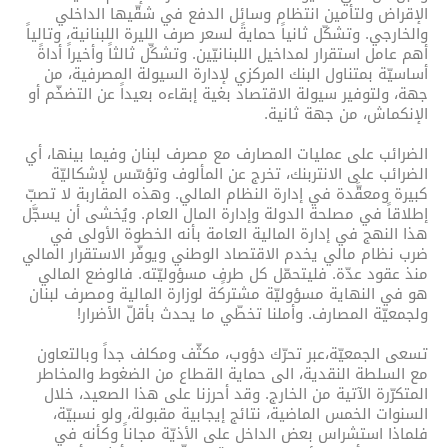
الإقراض ولتأمين انتظام وسائل الدفع في شقّيها الداخلي
والخارجي. وتشكّل ثانياً حمايةً لسعر صرف الليرة اللبنانية، وتالياً
أهم عامل استقرار لمداخيل اللبنانيّين. وتشكِّل ثالثاً وأخيراً أداةً
أساسيّة بمتناول البنك المركزي لإدارة السيولة المصرفية، من
جهة، ولتوفير سيولة الاقتصاد بغية إبقاءه بعيداً عن التضخّم أو
الإنكماش، من جهة ثانية.
الضرائب على عمليات المصارف مع مصرف لبنان وفيما بينها، أي
الضرائب على الانتربنك، تخرج عن المألوف وتؤسّس لإشكاليّة
كبيرة ومعقَّدة في إدارة النظام المالي. وهذه المقاربة لا تصبّ
إطلاقاً في مصلحة الدولة وإدارة المال العام. ويُخشى أن يسجَّل
هذا النهج في إدارة المالية العامة بأنه الخطوة الأولى في
ضرب نظام مالي يخدم الاقتصاد الوطني ويوفّر الاستقرار المالي
منذ عقود عدّة. فليتحمّل كل طرفٍ مسؤوليّته. فالوضع المالي
هو في النهاية مسؤوليّة مشتركة لوزارة المالية ومصرف لبنان
ولجمعيّة المصارف. وأملنا تخطّي ما يحدث بأقلّ الأضرار!
تسعى الجمعيّة،عبر تحرّك دؤوب، مكثّف ومكلف جداً وبالتعاون
مع السلطة النقدية، الى حماية القطاع من الضغوط والمخاطر
المتكرّرة الآتية من الخارج. وقد أحرزنا على هذا الصعيد، خلال
السنوات الخمس الماضية، نتائج إيجابية مقبولة، ولو نسبيّة،
فلماذا استشراس بعض الداخل على الأذيّة مجاناً وكأنه في