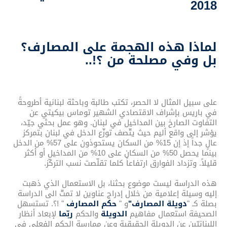
2018
لماذا هذه الهجمة على المصارف؟
بل وفي مصلحة من ؟!..
على سبيل المثال لا الحصر، تكتب طالبة وباحثة لبنانية أطروحةً
في باريس بإشراف الاقتصادي الشهير توماس بيكيتي عن
التفاوت الصارخ بين المداخيل في لبنان. وهو عمل بحثي جيّد،
يؤشر إلى واقع أليم حيث يتّصف توزّع الدخل في لبنان بتمركز
عالٍ جداً إذ إن 15% من السكان يستحوذون على 57% من الدخل
بينما يحصل 50% من السكان على 10% من المداخيل أو أكثر
قليلاً. وتزداد الفوارق ارتفاعاً كلما تقلّصت نسب التركّز.
هذه الدراسة ليست موضوع بحثنا، بل الاستعمال الذي ذهبت
إليه وسيلة إعلامية من خلال إدراج عناوين لا تمتّ الى الدراسة
بصلة كـ "
دويلة المصارف"
و "
حكم المصارف
" !؟. تستسهل
الصحيفة استعمال مفاهيم
الدويلة
والحكم
ربّما
لإبعاد أنظار
اللبنانيّين عن الدويلة الحقيقية وعن ممارسة الحكم الفعلي في