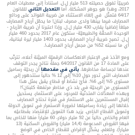
ضريبيّاً تفوق حصيلته 513 مليار ل.ل. استناداً إلى معطيات العام
2017، وهذا هو جوهر المشكلة. أما
التعديل الثاني
للقانون
64/17 فتمثّل في إلغاء الاستثناء من ضريبة الفوائد على ودائع
المصارف فيما بينها ولدى مصرف لبنان! ما يحمّل أرباح المصارف
مبلغاً إضافياً يقارب 430 مليار ل.ل. وإذا اعتبرنا أن ضريبة الأرباح -
الوحيدة المحقّة والطبيعيّة- ستكون عام 2017 بحدود 460 مليار
ل.ل. تصبح ضريبة أرباح المصارف بحدود 1403 مليار ليرة لبنانية،
أي ما نسبته 52% من مجمل أرباح المصارف!.
ومع الأخذ في الإعتبار الانعكاسات الرقميّة المبيَّنة أعلاه، تترتّب
على المادة 17 من القانون 64/2017 جملةُ نتائج يجدر التوقف
عندها لجسامة مخاطرها.
يأتي في مقدمها
أن ربحيّة رساميل
المصارف التي تدور حول 10% إلى 12 % حالياً ستتدهور إلى
مستوى 5% إلى 6%. فأيّ نشاط أو قطاع يقبل بمثل هذا
المستوى من الربحيّة في بلد ذي مخاطر مرتفعة كلبنان؟!
وبهذه المعدَّلات المتدنّية للمردود على الاستثمار، يستحيل
إقبال المستثمرين على الاستثمار في فترة تحتاج المصارف
خلالها إلى زيادة رساميلها لضرورة الاستمرار في تمويل الدولة
وتمويل القطاع الخاص. يزيد هذا التمويل للإقتصاد بقطاعيْه
العام والخاص حالياً عن 92 مليار دولار، 60 ملياراً منها للخاص بما
فيها القروض المدعومة (14,4 مليار) والقروض السكنية (13
ملياراً). وللعلم، يشكِّل الإقراض للقطاع الخاص في الوضع