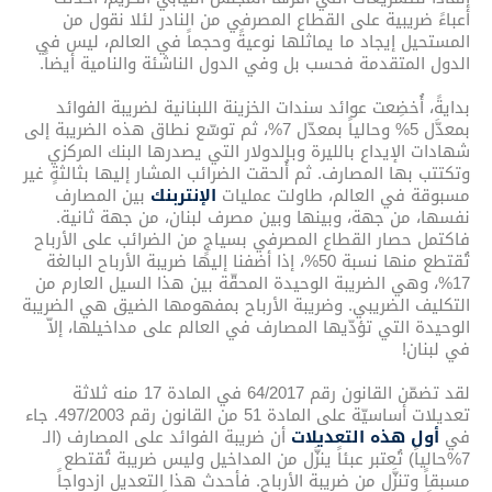
أعباءً ضريبية على القطاع المصرفي من النادر لئلا نقول من
المستحيل إيجاد ما يماثلها نوعيةً وحجماً في العالم، ليس في
الدول المتقدمة فحسب بل وفي الدول الناشئة والنامية أيضاً.
بدايةً، أُخضِعت عوائد سندات الخزينة اللبنانية لضريبة الفوائد
بمعدَّل 5% وحالياً بمعدّل 7%، ثم توسّع نطاق هذه الضريبة إلى
شهادات الإيداع بالليرة وبالدولار التي يصدرها البنك المركزي
وتكتتب بها المصارف. ثم أُلحقت الضرائب المشار إليها بثالثةٍ غير
مسبوقة في العالم، طاولت عمليات
الإنتربنك
بين المصارف
نفسها، من جهة، وبينها وبين مصرف لبنان، من جهة ثانية.
فاكتمل حصار القطاع المصرفي بسياجٍ من الضرائب على الأرباح
تُقتطع منها نسبة 50%، إذا أضفنا إليها ضريبة الأرباح البالغة
17%، وهي الضريبة الوحيدة المحقّة بين هذا السيل العارم من
التكليف الضريبي. وضريبة الأرباح بمفهومها الضيق هي الضريبة
الوحيدة التي تؤدّيها المصارف في العالم على مداخيلها، إلاّ
في لبنان!
لقد تضمّن القانون رقم 64/2017 في المادة 17 منه ثلاثة
تعديلات أساسيّة على المادة 51 من القانون رقم 497/2003. جاء
في
أول هذه التعديلات
أن ضريبة الفوائد على المصارف (الـ
7%حالياً) تُعتبر عبئاً ينزَّل من المداخيل وليس ضريبة تُقتطع
مسبقاً وتنزَّل من ضريبة الأرباح. فأحدث هذا التعديل ازدواجاً