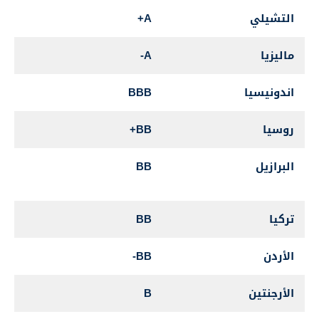
التشيلي
A+
.6
ماليزيا
A-
.5
اندونيسيا
BBB
.9
روسيا
BB+
.6
البرازيل
BB
.1
تركيا
BB
-
الأردن
BB-
.1
الأرجنتين
B
12