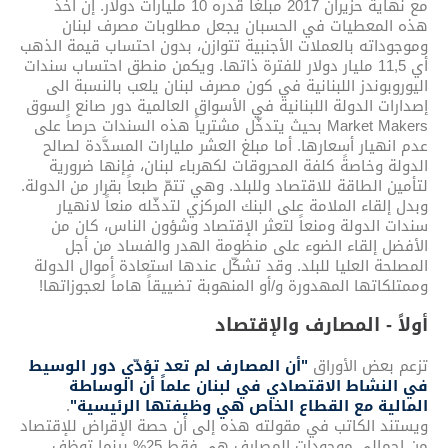
مع نهاية حزيران 2017 مبلغاً قدره 10 مليارات دولار. إن أخذ
هذه المعطيات في الحسبان يجعل مطلوبات مصرف لبنان
وموجوداته بالعملات الأجنبية تتوازن، بدون احتساب قيمة الذهب
أي 11,5 مليار دولار للفترة ذاتها. ويكمن منطق احتساب سندات
اليوروبوندز اللبنانية في كون مصرف لبنان يلعب بالنسبة الى
إصدارات الدولة اللبنانية في الأسواق العالمية دور صانع السوق
Market Makers بحيث يتدخّل مشترياً هذه السندات حرصاً على
عدم انهيار أسعارها. أما مبلغ العشر مليارات المسدَّدة لصالح
الدولة وخاصةً كلفة المحروقات لكهرباء لبنان، فإنها ضرورية
لتأمين الطاقة للاقتصاد وللبلد. وهي تتمّ طبعاً بقرار من الدولة.
وبدل إلقاء الملامة على البنك المركزي لتدخّله منعاً لانهيار
سندات الدولة ومنعاً لتعثر الإقتصاد وشؤون الناس، كان من
الأفضل إلقاء الضوء على منظومة الهدر والفساد من أجل
المصلحة العليا للبلد. وقد تشكّل عندها استعادة أموال الدولة
وممتلكاتها المهدورة و/أو المنهوبة تضييقاً هاماً لعجوزاتها!
أولاً - المصارف والإقتصاد
تزعم بعض الأوراق
"أن المصارف لم تعد تؤدّي دور الوسيط
في النشاط الاقتصادي في لبنان علماً أن الوساطة
المالية مع القطاع الخاص هي وظيفتها الرئيسية"
.
ويستند الكاتب في مقولته هذه إلى أن حصة الإقراض للإقتصاد
من إجمالي موجودات المصارف هي فقط 25% بينما توظف