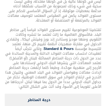
ليس في كونها عالية بل في كونها معتدلة، وهي ليست
سخيةً في شيء وذلك لمجموعة من الأسباب نفصِّلها أدناه
مدعَّمة بمعطيات موثوقة، إذ أن السؤال الأساسي للحكم على
مستوى الفوائد يكمن في المقياس المعتمد لتوصيف معدّلات
الفوائد بالمرتفعة أو المنخفضة أو المعتدلة.
تقتضينا الموضوعية تقييم مستوى الفوائد قياساً إلى مخاطر
البلد. فالأسواق العالمية ما زالت تعتمد ما تنشره وكالات
التقويم، ومنها موديز وستاندر إند بورز وفيتش ايبكا!.. ولتفادي
الدخول في مقارنة منهجيات أنظمة تقييم كل منها، نعتمد
للتبسيط مؤسسة
Standard & Pours
. ولكي نتجنّب أيضاً
تعقيدات احتساب معدّلات الفوائد الدائنة والمدينة السائدة في
عدد من الدول ذات درجة المخاطر المماثلة للبنان (أو الأفضل!)
نعتمد المعدّلات التي ينشرها البنك الدولي لإستنادها على
الأرجح إلى منهجية موحّدة. وطبعاً كلما ارتفعت درجة المخاطر
ازدادت معدّلات وهوامش الفوائد في البلد المعني. ولتبيان هذا
التدرج في ارتفاع الفوائد في سوق العملات الوطنية، نختار من
جداول البنك الدولي عدداً من الدول بما فيها لبنان. أدرجناها من
الأعلى تقويماً إلى الأسوأ، وقد أتت على الشكل التالي:
درجة المخاطر
ال