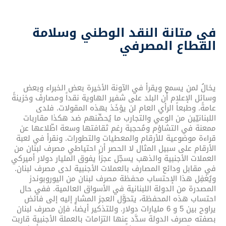
في متانة النقد الوطني وسلامة
القطاع المصرفي
يخالُ لمن يسمع ويقرأ في الآونة الأخيرة بعض الخبراء وبعض
وسائل الإعلام أن البلد على شفير الهاوية نقداً ومصارفَ وخزينةً
عامةً. وطبعاً الرأي العام لن يؤخَذ بهذه المقولات. فلدى
اللبنانيّين من الوعي والتجارب ما يُحصِّنهم ضد هكذا مقاربات
ممعنة في التشاؤم ومُحجبة رغم ثقافتها وسعة اطّلاعها عن
قراءة موضوعية للأرقام والمعطيات والتطورات. ونقرأ في لعبة
الأرقام على سبيل المثال لا الحصر أن احتياطي مصرف لبنان من
العملات الأجنبية والذهب يسجّل عجزاً يفوق المليار دولار أميركي
في مقابل ودائع المصارف بالعملات الأجنبية لدى مصرف لبنان.
ويُغفِل هذا الإحتساب محفظة مصرف لبنان من اليوروبوندز
المصدرة من الدولة اللبنانية في الأسواق العالمية. ففي حال
احتساب هذه المحفظة، يتحوَّل العجز المشار إليه إلى فائض
يراوح بين 5 و 6 مليارات دولار. وللتذكير أيضاً، فإن مصرف لبنان
بصفته مصرف الدولة سدَّد عنها التزامات بالعملة الأجنبية قاربت