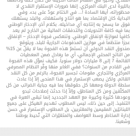
النقدي. وأخيراً في المقام الثالث الخزينة من خلال كتلة ودائعها
بالليرة لدى البنك المركزي. إنها ضرورات الإستقرار النقدي لا
محظوراته، أيها السادة !... في الختام عودٌ على بدء. وفي
البداية كان الإقتصاد بما هو انتاج واستهلاك. والبلد يستهلك
فوق ما يسمح به إنتاجه أي مداخيله. بكلام آخر، الإدخار الوطني
بما فيه كافة التحويلات والتدفقات المالية من الخارج لم يعد
كافياً لموازنة الإنفاق الوطني. وتنعكس فجوة الإدخار – الإنفاق
عجزاً منتظماً في موازين المدفوعات الجارية للبلد. ويتوقع
صندوق النقد الدولي أن تستمرّ هذه الفجوة بما لا يقلّ عن 15%
من الناتج المحلي الإجمالي، أي ما يعادل ضمن المعطيات
القائمة 7 إلى 8 مليارات دولار سنوياً. فكيف نموِّل هذه الفجوة
في القادم من السنوات؟ ففي الغابر منها وفَّر النظام المصرفي
المركزي والتجاري مقومات تجسير الفجوة، بالرغم من كل النقد
القائم. ولكن يصعب الإستمرار في هذا المنحى إلاّ إذا عادت
سلطة الدولة ومعها كل حقوقها بما فيه جباية الضرائب من كل
المكلّفين ومن كل المناطق، وإلاّ إذا حدثت إصلاحات تبدو
وعودها كثيرة وكبيرة مع العهد الجدديد إنما تبقى العبرة في
التنفيذ. إلى حين ذلك، ليس المطلوب تهديم الهيكل على جميع
اللبنانيّين المقيمين والمغتربين، بل المطلوب الإستمرار في حسن
إدارة المخاطر وسط العواصف والمتغيّرات التي تُحيط بوطننا
وشعبنا.