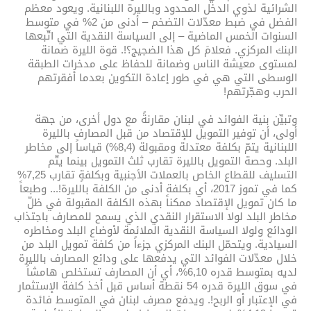
الشرائية لذوي الدخل المحدود وبالليرة اللبنانية. ويعود معظم
الفضل في ضبط معدّلات التضخم – أدنى من 2% في متوسط
السنوات الخمس الماضية – إلى السياسة النقدية التي اتّبعها
البنك المركزي. فعلامَ كل هذا الضجيج؟!. قوة الليرة ضمانة
لمستوى معيشة الناس وضمانة للحفاظ على مدخرات الطبقة
الوسطى التي هي في طور إعادة التكوين بعدما أفقرتهم
الحرب وهجّرتهم!
وتبيِّن بنية الفوائد في لبنان مقارنةً مع دول أخرى، من جهة
أولى، أن توفير التمويل للإقتصاد من قبل المصارف بالليرة
اللبنانية يتمّ بكلفة معتدلة ومقبولة (8,4%) قياساً إلى مخاطر
البلد. وحصة التمويل بالليرة تقارب ثلث التمويل بينما يتّم
التسليف للقطاع الخاص بالعملات الأجنبية وبكلفةٍ تقارب 7,25%
كما في تموز 2017، أي بكلفة أدنى من الكلفة بالليرة!... وطبعاً
ما كان تمويل الإقتصاد ممكناً بهذه الكلفة المقبولة في ظلّ
مخاطر البلد لولا الاستقرار النقدي الذي يسمح للمصارف باجتذاب
الودائع ولولا السياسة النقدية الملائمة لأوضاع البلد ومخاطره
السيادية. ويتحمّل البنك المركزي جزءاً من كلفة تمويل البلد من
خلال معدّلات الفوائد التي يدفعها على ودائع المصارف بالليرة
لديه بمتوسط قدره 6,10%، أي أن المصارف تستخلص هامشاً
في سوق الليرة قدره 54 نقطة أساس قبل أخذ كلفة الإستثمار
في الإعتبار أو الربح!. ويدفع مصرف لبنان في المتوسط فائدة