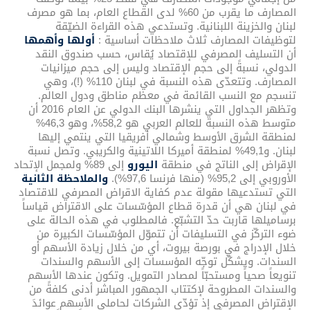
المصارف ما يقرب من 60% لدى القطاع العام، بما هو مصرف
لبنان والخزينة اللبنانية. وتستدعي هذه القراءة الضيّقة
لتوظيفات المصارف ثلاث ملاحظات أساسية :
أولها وأهمها
أن التسليف المصرفي للإقتصاد يُقاس، حسب صندوق النقد
الدولي، نسبةً إلى حجم الإقتصاد وليس إلى حجم ميزانيات
المصارف. وتتعدّى هذه النسبة في لبنان 110% (!)، وهي
تنسجم مع النسب القائمة في معظم مناطق ودول العالم.
وتظهر الجداول التي ينشرها البنك الدولي عن العام 2016 أن
متوسط هذه النسبة للعالم العربي هو 58,2%، وهو 46,3%
لمنطقة الشرق الأوسط وشمالي أفريقيا التي ينتمي إليها
لبنان. و49,1% لمنطقة أميركا اللاتينية والكريبي. وتصل نسبة
الإقراض إلى الناتج في منطقة
اليورو
إلى 89% ولمجمل الإتحاد
الأوروبي إلى 95,2% (منها فرنسا 97,6%).
والملاحظة الثانية
التي تستدعيها مقولة عدم كفاية الاقراض المصرفي للاقتصاد
في لبنان هي أن قدرة قطاع المؤسّسات على الاقتراض قياساً
برساميلها قاربت حدّ التشبّع. فالمطلوب في هذه الحالة على
ضوء التركّز في التسليفات أن تتموّل المؤسّسات الكبيرة من
خلال الإدراج في بورصة بيروت، أي من خلال زيادة الأسهم أو
السندات. ويشكّل توجّه المؤسسات إلى الأسهم والسندات
تنويعاً صحياً ومستحبّاً لمصادر التمويل. وتكون عندها الأسهم
والسندات المطروحة لإكتتاب الجمهور المباشر أدنى كلفةً من
الإقتراض المصرفي إذ تؤدّي الشركات لحاملي الأسهم عوائدَ