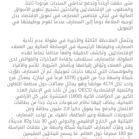
متى حققت أرباحاً وتدفع لحاملي السندات مردوداً ثابتاً.
والمطلوب من الإقتصاديّين والباحثين تشجيع تطوير الأسواق
المالية في لبنان، فتنافس المصارف في تمويل الإقتصاد بدل
توجيه الملامة دوماً إلى المصارف عندما تقوم بوظيفتها في
التمويل.
وتتمثل الملاحظة الثالثة والأخيرة في مقولة عدم تأدية
المصارف وظيفتها الرئيسية في الوساطة المالية بين العملاء
الإقتصاديّين. وتكشف الحقيقة واقعاً مخالفاً تماماً لهذه
المقولة، فالمصارف تستقطب بكفاءة المدّخرات والفوائض لدى
بعض العملاء وتؤمّن إقراضها وبأفضل الشروط للأسر والأفراد
والمؤسّسات التي لديها حاجات تمويلية. ثم أن المصارف طوَّرت
شبكة واسعة جداً من الفروع (1078 فرعاً في لبنان)، بمعدَّل فرع
واحد لكل 4174 مواطناً وهو يماثل معدّلات دول منظمة التعاون
والتنمية الإقتصادية OECD دون أن نأخذ في الإعتبار العدد
الكبير من الصرّافات الآلية (1800) المنتشرة على كل الأراضي
اللبنانية، يضاف إليها نظام مدفوعات حديث جداً من بطاقات
الائتمان والدفع بما يفوق حالياً 2,8 مليون بطاقة ومن
التحويلات السهلة وغير المكلفة، ناهيك عن تواجد المصارف
اللبنانية في الخارج الإقليمي والدولي (في 30 بلداً و82 مدينةً).
وقد وفرَّت المصارف اللبنانية شبكة واسعة من علاقات المراسلة
مع 183 مصرفاً حول العالم، ما يسمح للبنانيّين المقيمين