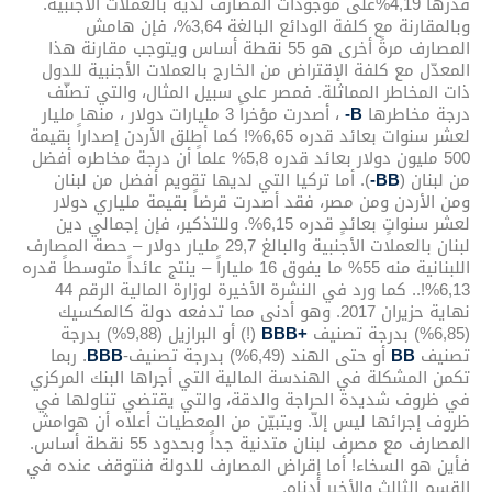
قدرها 4,19%على موجودات المصارف لديه بالعملات الأجنبية.
وبالمقارنة مع كلفة الودائع البالغة 3,64%، فإن هامش
المصارف مرةً أخرى هو 55 نقطة أساس ويتوجب مقارنة هذا
المعدّل مع كلفة الإقتراض من الخارج بالعملات الأجنبية للدول
ذات المخاطر المماثلة. فمصر على سبيل المثال، والتي تصنّف
درجة مخاطرها
B-
، أصدرت مؤخراً 3 مليارات دولار ، منها مليار
لعشر سنوات بعائد قدره 6,65%! كما أطلق الأردن إصداراً بقيمة
500 مليون دولار بعائد قدره 5,8% علماً أن درجة مخاطره أفضل
من لبنان (
BB-
). أما تركيا التي لديها تقويم أفضل من لبنان
ومن الأردن ومن مصر، فقد أصدرت قرضاً بقيمة ملياري دولار
لعشر سنواتٍ بعائدٍ قدره 6,15%. وللتذكير، فإن إجمالي دين
لبنان بالعملات الأجنبية والبالغ 29,7 مليار دولار – حصة المصارف
اللبنانية منه 55% ما يفوق 16 ملياراً – ينتج عائداً متوسطاً قدره
6,13%!.. كما ورد في النشرة الأخيرة لوزارة المالية الرقم 44
نهاية حزيران 2017. وهو أدنى مما تدفعه دولة كالمكسيك
(6,85%) بدرجة تصنيف
+
BBB
(!) أو البرازيل (9,88%) بدرجة
تصنيف
BB
أو حتى الهند (6,49%) بدرجة تصنيف-
BBB
. ربما
تكمن المشكلة في الهندسة المالية التي أجراها البنك المركزي
في ظروف شديدة الحراجة والدقة، والتي يقتضي تناولها في
ظروف إجرائها ليس إلاّ. ويتبيّن من المعطيات أعلاه أن هوامش
المصارف مع مصرف لبنان متدنية جداً وبحدود 55 نقطة أساس.
فأين هو السخاء! أما إقراض المصارف للدولة فنتوقف عنده في
القسم الثالث والأخير أدناه.