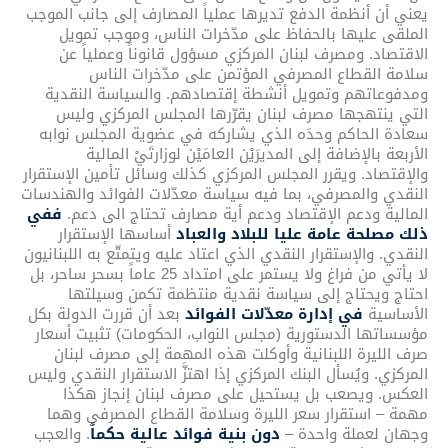
يعني أن أنظمة الدفع تديرها عملياً المصارف إلى جانب الموجب
الملقى عليها بالحفاظ على مدّخرات الناس، وموجب تمويل
الاقتصاد. ومصرف لبنان المركزي مسؤول قانوناً وعملياً عن
سلامة القطاع المصرفي المؤتمن على مدّخرات الناس
ومدفوعاتهم وتمويل أنشطة إقتصادهم. والسياسة النقدية
التي ينتهجها مصرف لبنان يقرّرها المجلس المركزي وليس
سعادة الحاكم وحدَه الذي يشاركه في عضوية المجلس نوابه
الأربعة بالإضافة إلى المديرَيْن العامَيْن لوزارتَيْ المالية
والإقتصاد. ويقرر المجلس المركزي كذلك وسائل تأمين الإستقرار
النقدي والمصرفي، بما فيه سياسة معدّلات الفوائد والهندسات
المالية ودعم الإقتصاد ودعم أية مصارف تحتاج الى دعم.
ففي
ذلك مصلحة عامة عليا للبلاد والعباد
أساسها الإستقرار
النقدي. والإستقرار النقدي الذي اعتاد عليه ويتمتّع به اللبنانيون
لا يأتي من فراغ ولا يستمر على امتداد 25 عاماً بسحر ساحر، بل
احتاج ويحتاج إلى سياسة نقدية منتظمة تكمن وسيلتها
الأساسية
في إدارة معدّلات الفوائد
بعد أن قررت الدولة بكل
مؤسساتها الدستورية (مجلس النواب، الحكومات) تثبيت أسعار
صرف الليرة اللبنانية وأوكلت هذه المهمة إلى مصرف لبنان
المركزي. ويُسأل البنك المركزي إذا اهتزَّ الاستقرار النقدي وليس
العكس. ويصعب بل يستحيل على مصرف لبنان إنجاز هكذا
مهمة – استقرار سعر الليرة وسلامة القطاع المصرفي وهما
وجهان لعملة واحدة –
دون بنية فوائد عالية حكماً
. والعجب