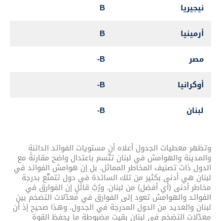
نيجيريا
B
.9
أرمينيا
B
.4
مصر
B-
.6
أوكرانيا
B-
.2
لبنان
B-
.4
وتظهر معطيات الجدول أعلاه أن مستويات الفوائد الدائنة
والمدينة والهوامش في لبنان تتّسم باعتدال واضح مقارنةً مع
الدول ذات تصنيف المخاطر المماثل. بل إن هوامش الفوائد في
لبنان هي أدنى بكثير من تلك السائدة في دول تتمتّع بدرجة
مخاطر أدنى (أي أفضل) من لبنان. ورُبَّ قائلٍ إن الفوارق في
الفوائد والهوامش تعود إلى الفوارق في معدّلات التضخم بين
لبنان والعديد من الدول المدرجة في الجدول. وهذا صحيح إذ أن
معدّلات التضخم في لبنان بقيت مضبوطة ما يحفظ القوة