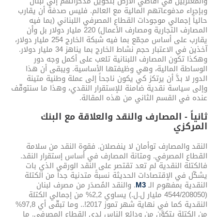
والمغتربين في أقاصي الأرض بتحويل مدخراتهم إلى لبنان
وبإجراء مدفوعاتهم المالية مع العالم. فليس صدفةً أن يقارب
حالياً إجمالي موجودات القطاع المصرفي اللبناني (بما فيه
المصارف التجارية ومصارف الأعمال) 220 مليار دولار بل وأن
يقارب على أساس مجمّع بما فيه شبكة الخارج 254 مليار دولار،
آخذين في الاعتبار حجم نشاط الخارج بما يناهز 34 مليار دولار.
وهكذا تكون المصارف اللبنانية تلعب على أكمل وجه دور
الوساطة المالية، وهي وظيفتها الأساسية. ويبقى أن هذا
الدور لا بدَّ أن يرتكز كي يكون ناجحاً إلى عملة وطنية متينة
وإلى سياسة نقدية ضامنة للإستقرار النقدي، وهذا ما سنتوقّف
عنده في القسم الثاني من هذه المقالة.
ثانياً - المصارف والنقد والعلاقة مع البنك
المركزي
النقد والمصارف توأمان لا ينفصلان. فقوة النقد من سلامة
القطاع المصرفي. ومتانة المصارف في أساس إستقرار النقد.
فالكتلة النقدية لم تعد تقتصر على النقد الورقي الذي بات
يشكّل في الإقتصادات الحديثة نسبةً متدنية جداً من الكتلة
النقدية بمفهوم الـ
M3
. والنقد المُصدَر من مصرف لبنان
(4544/208050 مليار ل.ل.) يساوي 2,2% من إجمالي الكتلة
النقدية كما في نهاية شهر تموز 2017!.. وما تبقّى أي 97,8%
من الكتلة يتكوَّن من ودائع الناس لدى القطاع المصرفي. ما