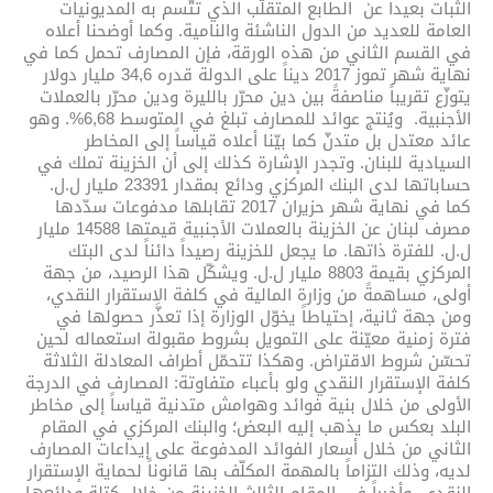
الثبات بعيداً عن الطابع المتقلّب الذي تتّسم به المديونيات
العامة للعديد من الدول الناشئة والنامية. وكما أوضحنا أعلاه
في القسم الثاني من هذه الورقة، فإن المصارف تحمل كما في
نهاية شهر تموز 2017 ديناً على الدولة قدره 34,6 مليار دولار
يتوزّع تقريباً مناصفةً بين دين محرّر بالليرة ودين محرّر بالعملات
الأجنبية. ويُنتج عوائد للمصارف تبلغ في المتوسط 6,68%. وهو
عائد معتدل بل متدنّ كما بيّنا أعلاه قياساً إلى المخاطر
السيادية للبنان. وتجدر الإشارة كذلك إلى أن الخزينة تملك في
حساباتها لدى البنك المركزي ودائع بمقدار 23391 مليار ل.ل.
كما في نهاية شهر حزيران 2017 تقابلها مدفوعات سدّدها
مصرف لبنان عن الخزينة بالعملات الأجنبية قيمتها 14588 مليار
ل.ل. للفترة ذاتها. ما يجعل للخزينة رصيداً دائناً لدى البتك
المركزي بقيمة 8803 مليار ل.ل. ويشكّل هذا الرصيد، من جهة
أولى، مساهمةً من وزارة المالية في كلفة الاستقرار النقدي،
ومن جهة ثانية، إحتياطاً يخوّل الوزارة إذا تعذَّر حصولها في
فترة زمنية معيّنة على التمويل بشروط مقبولة استعماله لحين
تحسّن شروط الاقتراض. وهكذا تتحمّل أطراف المعادلة الثلاثة
كلفة الإستقرار النقدي ولو بأعباء متفاوتة: المصارف في الدرجة
الأولى من خلال بنية فوائد وهوامش متدنية قياساً إلى مخاطر
البلد بعكس ما يذهب إليه البعض؛ والبنك المركزي في المقام
الثاني من خلال أسعار الفوائد المدفوعة على إيداعات المصارف
لديه، وذلك التزاماً بالمهمة المكلّف بها قانوناً لحماية الإستقرار