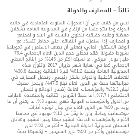
ثالثاً – المصارف والدولة
ليس من خلاف على أن العجوزات السنوية المتمادية في مالية
الدولة وما ينتج عنها من ارتفاع في المديونية العامة يشكلان
معضلة وطنية حقيقية تنطوي بالنسبة الى البلد والمجتمع
والمصارف، إذا استمرّت في التفاقم، على مخاطر تتهدّد مع
الوقت الإستقرار المالي، بمعنى أن يصعب الإستمرار في تمويلها
بشروط مقبولة. فقد تخطّى حجم الدين العام الإجمالي 76,4
مليار دولار أميركي، ما نسبته أكثر من 145% من الناتج المحلي
الإجمالي كما في نهاية شهر حزيران 2017. وتتوزّع هذه
المديونية العامة بنسبة 61,2% لليرة اللبنانية وبنسبة 38,8%
للعملات الأجنبية والدولار بشكل رئيسي. وتحمل المصارف في
ميزانياتها حصة من الدين العام تبلغ 47,5%، ويحمل مصرف
لبنان 32,3% والمؤسّسات العامة (ضمان الودائع والضمان
الاجتماعي) 7,7%. أما حصة القروض الثنائية والمتعددة الأطراف
من الدول والمؤسسات الدولية فهي بحدود 3%. ما يعني أن ما
يزيد عن 90% من الدين العام في لبنان توفره أطراف
مؤسّساتية وعامة، وأن ما يقلّ عن 10% موجود في محافظ
الأفراد والمؤسّسات الخاصة المقيم منها وغير المقيم. وهاتان
السمتان لمديونية الدولة اللبنانية – أكثر من 90% لدى
مؤسساتيّين وأكثر من 90% لدى المقيمين – يُكسبها صفة