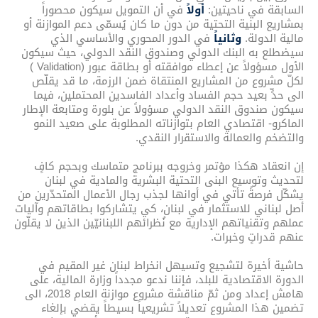
السابقة في ناحيتين:
أولاً
في أن التمويل سيكون محصوراً
بمشاريع البنية التحتية من دون ما كان يُسمّى دعم الموازنة أو
مالية الدولة.
وثانياً
في الدور المحوري والأساسي الذي
سيضطلع به البنك الدولي وصندوق النقد الدولي، حيث سيكون
الأول مسؤولاً عن إعطاء موافقته أو بطاقة عبور (Validation )
لكلّ مشروع من المشاريع المنتقاة ضمن الرزمة، ما قد يقلّص
الى حدٍّ بعيد حجم الفساد وأعداد الفاسدين المحتملين، فيما
سيكون صندوق النقد الدولي مسؤولاً عن بلورة ومتابعة الإطار
الماكرو- اقتصادي العام بتوازناته المطلوبة على صعيد النمو
والتضخم والعمالة والاستقرار النقدي.
إن انعقاد هكذا مؤتمر وخروجه ببرنامج متماسك وبحجم كافٍ
لتحديث وتوسيع البنى التحتية البشرية والمادية في لبنان
يشكّل فرصةً تأتي في أوانها لجذب رجال الأعمال المتحدّرين من
أصل لبناني للاستثمار في لبنان، كي يتشاركوا بطاقاتهم وآليات
عملهم وتقنياتهم الإدارية مع نُظرائهم اللبنانيّين الذين لا يقلّون
عنهم قدراتٍ وخبرات.
حاشية أخيرة لتشجيع وتسيهل انخراط لبنان غير المقيم في
الدورة الاقتصادية للبلد، فإننا ندعو مجدداً وزارة المالية، على
هامش إعداد ومن ثمّ مناقشة مشروع موازنة العام 2018، الى
تضمين هذا المشروع تعديلاً تشريعياً بسيطاً يقضي بإلغاء