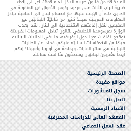
المادة 69 من قانون ضريبة الدخل لعام 1959، أي الى إلغاء
ضريبة الباب الثالث على مردود رؤوس الأموال غير المنقولة في
الخارج. ذلك أن الإبقاء عليها مع انضمام لبنان الى اتفاقية تبادل
المعلومات الضريبيّة سيحدّ كثيراً من قابليّة اللبنانيّين غير
المقيمين لنقل إقامتهم الاقتصادية الى لبنان. لقد أبعدت
الوزارة بمرسومها التطبيقي لقانون تبادل المعلومات الضريبيّة
توقيع اتفاقات مع الدول الإفريقية، ما يقي الجاليات اللبنانية
فيها من الانعكاسات السلبيّة عليهم. فماذا عن الجاليات
اللبنانية في سائر القارات، وبخاصة في أوروبا وأميركا؟ إنهم
أيضاً مغتربون لبنانيّون يستحقّون منّا لفتة مماثلة.
الصفحة الرئيسية
مواقع مفيدة
سجل للمنشورات
اتصل بنا
الأعياد الرسمية
المعهد العالي للدراسات المصرفية
عقد العمل الجماعي