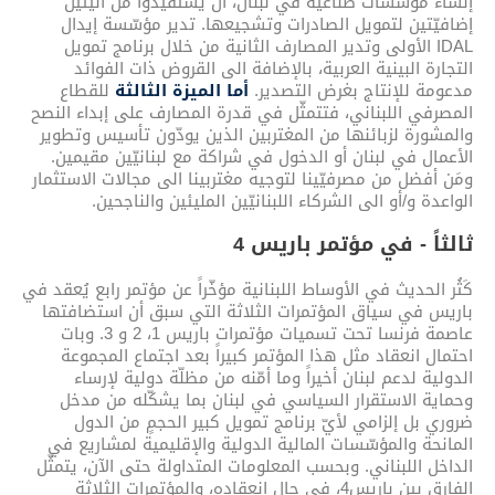
إنشاء مؤسّسات صناعية في لبنان، أن يستفيدوا من آليتين
إضافيّتين لتمويل الصادرات وتشجيعها. تدير مؤسّسة إيدال
IDAL الأولى وتدير المصارف الثانية من خلال برنامج تمويل
التجارة البينية العربية، بالإضافة الى القروض ذات الفوائد
مدعومة للإنتاج بغرض التصدير.
أما الميزة الثالثة
للقطاع
المصرفي اللبناني، فتتمثّل في قدرة المصارف على إبداء النصح
والمشورة لزبائنها من المغتربين الذين يودّون تأسيس وتطوير
الأعمال في لبنان أو الدخول في شراكة مع لبنانيّين مقيمين.
ومَن أفضل من مصرفيّينا لتوجيه مغتربينا الى مجالات الاستثمار
الواعدة و/أو الى الشركاء اللبنانيّين المليئين والناجحين.
ثالثاً - في مؤتمر باريس 4
كَثُر الحديث في الأوساط اللبنانية مؤخّراً عن مؤتمر رابع يُعقد في
باريس في سياق المؤتمرات الثلاثة التي سبق أن استضافتها
عاصمة فرنسا تحت تسميات مؤتمرات باريس 1، 2 و 3. وبات
احتمال انعقاد مثل هذا المؤتمر كبيراً بعد اجتماع المجموعة
الدولية لدعم لبنان أخيراً وما أمّنه من مظلّة دولية لإرساء
وحماية الاستقرار السياسي في لبنان بما يشكّله من مدخل
ضروري بل إلزامي لأيّ برنامج تمويل كبير الحجمٍ من الدول
المانحة والمؤسّسات المالية الدولية والإقليمية لمشاريع في
الداخل اللبناني. وبحسب المعلومات المتداولة حتى الآن، يتمثّل
الفارق بين باريس4، في حال انعقاده، والمؤتمرات الثلاثة