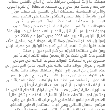
ضُبِطَت، ما زالت تستكمل مجراها، ذلك أن النأي بالنفس مسألة
ممارسة وليست حبراً على ورق فحسب. فالمهمّ أن تلتزم القوى
والأحزاب السياسية بمتطلّبات النأي بالنفس لئلا نتفاجأ مرةً
أخرى بالأزمة ذاتها. فليس التذاكي بعضنا على البعض كسباً
للوقت بل مضيعةً له. لقد أحدثت أزمة شهر تشرين الثاني
ضغوطات عالية في أسواق الصرف تجسّدت، من جهة أولى،
بموجة تحويل من الليرة إلى الدولار بلغت حجماً غير مسبوق منذ
اغتيال الرئيس الحريري عام 2005 وحرب تموز عام 2006 مع
إسرائيل. كما تجسّدت،من جهة ثانية، بموجة خروج رساميل حدَّت
منها كثيراً إدارات المصارف في تعاونها الوثيق مع مصرف لبنان
ومن خلال علاقتها القويّة مع كبار المودعين. وأحدثت
الضغوطات التي نتجت عن الأزمة،من جهة ثالثة، ارتفاعاً غير
مسبوق بدوره لمعدّلات الفوائد خصوصاً الدائنة في سوقيْ
الليرة والدولار. فوائد دائنة عالية على الليرة تدفع المودعين إلى
عدم التحوّل من الليرة إلى الدولار، تقابلها فوائد دائنة عالية
على الدولار تحول دون تحويل الأموال إلى خارج لبنان، بل ومن
المأمول أن تساهم في اجتذابها. وارتفعت الفوائد المدينة على
تسليفات المصارف بالليرة وبالعملات الأجنبية أيضاً إلى
مستويات عالية يُخشى معها تقلّص الإقراض للقطاع الخاص، ما
يحدّ من نمو الاقتصاد، علماً أن التسليف للاقتصاد يشكّل حالياً
العنصر الأهم للنمو الاقتصادي في غياب الاستثمار من جانب
مجتمع الأعمال اللبناني وفي غياب الاستثمار الأجنبي المباشر.
وتندرج في هذا الإطار الحوافز التي ينوي المصرف المركزي