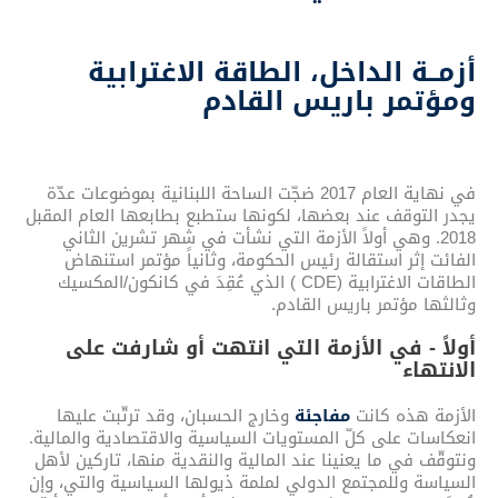
أزمــة الداخل، الطاقة الاغترابية
ومؤتمر باريس القادم
في نهاية العام 2017 ضجّت الساحة اللبنانية بموضوعات عدّة
يجدر التوقف عند بعضها، لكونها ستطبع بطابعها العام المقبل
2018. وهي أولاً الأزمة التي نشأت في شهر تشرين الثاني
الفائت إثر استقالة رئيس الحكومة، وثانياً مؤتمر استنهاض
الطاقات الاغترابية (CDE ) الذي عُقِدَ في كانكون/المكسيك
وثالثها مؤتمر باريس القادم.
أولاً - في الأزمة التي انتهت أو شارفت على
الانتهاء
الأزمة هذه كانت
مفاجئة
وخارج الحسبان،
وقد ترتّبت عليها
انعكاسات على كلّ المستويات السياسية والاقتصادية والمالية.
ونتوقّف في ما يعنينا عند المالية والنقدية منها، تاركين لأهل
السياسة وللمجتمع الدولي لملمة ذيولها السياسية والتي، وإن