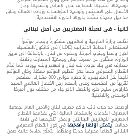
توسيعها تشجيعاً للمصارف على الإقراض وتشجيعاً لرجال
الأعمال على الاستثمار وتوسيع المؤسّسات وزيادة العمالة وخلق
مداخيل جديدة تنشّط بدورها الدورة الاقتصادية.
ثانياً - في تعبئة المغتربين من أصل لبناني
نظَّمت وزارة الخارجية والمغتربين مشكورةً وبنجاح مؤتمراً
لاستنهاض الطاقة الاغترابية (LDE ) في كانكون/المكسيك
لدول وسط وجنوب أميركا. وحضره من لبنان، بالإضافة الى فريق
الوزارة، ممثّلون عن مصرف لبنان وجمعيّة المصارف وثلاثة
مصارف هي بنك عوده، بنك لبنان والمهجر وبنك بيروت. كما قدَّم
القطاع المصرفي دعماً جعل تنظيم المؤتمر ممكناً. وكان المؤتمر
ناجحاً بكلّ المقاييس، إذ حضره حوالى 800 مشارك، نصفُهم
تقريباً من المكسيك وعلى رأسهم رجل الأعمال العالمي السيد
كارلوس سليم حلو، والنصف الآخر جاءَ من مختلف دول أميركا
الوسطى واللاتينية.
أوضحت مداخلات نائب حاكم مصرف لبنان والأمين العام لجمعية
المصارف الخدمات والمنتجات المالية التي يقدّمها القطاع
المصرفي للمغتربين اللبنانيّين. ويمكن تلخيصها في ثلاثة
مجالات:
يتمثّل أوّلها وأهمّها
في كون القطاع المصرفي
اللبناني قطاعاً مصرفياً حديثاً ومنظّماً، يتمتّع بملاءة عالية ضمن