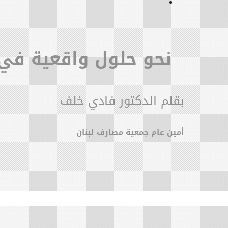
نحو حلول واقعية في 026
بقلم الدكتور فادي خلف
أمين عام جمعية مصارف لبنان