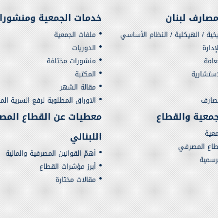
صارف لبنان
خدمات الجمعية ومنشورا
يخية / الهيكلية / النظام الأساسي
ملفات الجمعية
دارة
الدوريات
لعامة
منشورات مختلفة
استشارية
المكتبة
مقالة الشهر
مصارف
الاوراق المطلوبة لرفع السرية الم
لجمعية والقطاع
معطيات عن القطاع المص
معية
اللبناني
قطاع المصرفي
أهمّ القوانين المصرفية والمالية
لرسمية
أبرز مؤشرات القطاع
مقالات مختارة