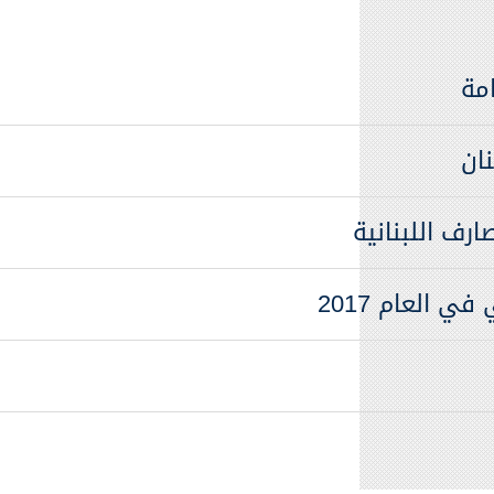
امة
ان
ارف اللبنانية
ي العام 2017