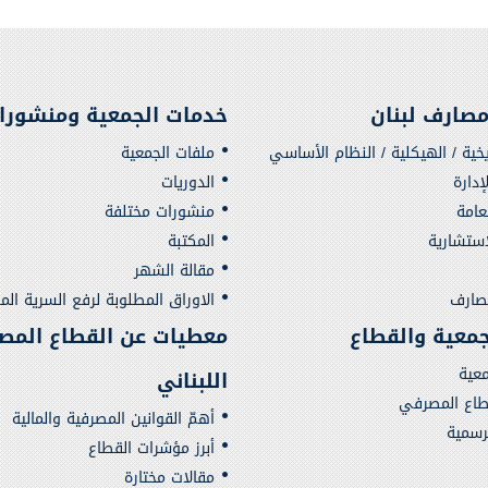
صارف لبنان
خدمات الجمعية ومنشورا
يخية / الهيكلية / النظام الأساسي
ملفات الجمعية
دارة
الدوريات
لعامة
منشورات مختلفة
استشارية
المكتبة
مقالة الشهر
مصارف
الاوراق المطلوبة لرفع السرية الم
لجمعية والقطاع
معطيات عن القطاع المص
معية
اللبناني
قطاع المصرفي
أهمّ القوانين المصرفية والمالية
لرسمية
أبرز مؤشرات القطاع
مقالات مختارة